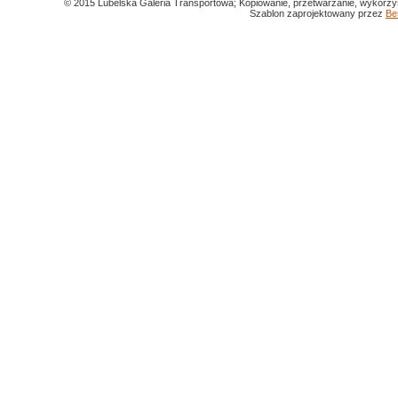
© 2015 Lubelska Galeria Transportowa; Kopiowanie, przetwarzanie, wykorzys
Szablon zaprojektowany przez
Be