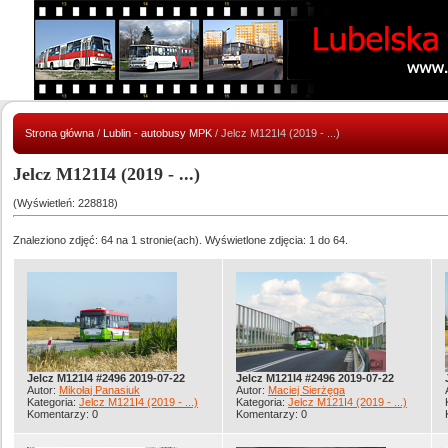
Strona główna
/
Lublin - autobusy MPK
/ Jelcz M121I4 (2019 - ...)
Jelcz M121I4 (2019 - ...)
(Wyświetleń: 228818)
Znaleziono zdjęć: 64 na 1 stronie(ach). Wyświetlone zdjęcia: 1 do 64.
Jelcz M121I4 #2496 2019-07-22
Jelcz M121I4 #2496 2019-07-22
Autor:
Mikołaj Panasiuk
Autor:
Maciej Sierżęga
Kategoria:
Jelcz M121I4 (2019 - ...)
Kategoria:
Jelcz M121I4 (2019 - ...)
Komentarzy: 0
Komentarzy: 0