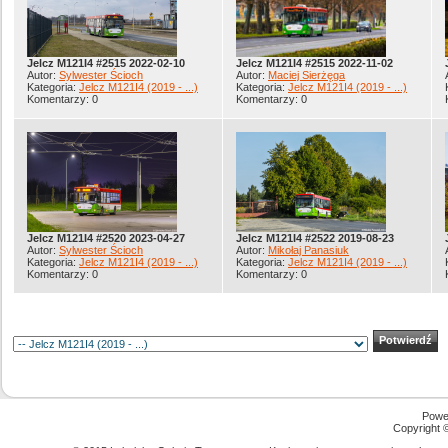
Jelcz M121I4 #2515 2022-02-10
Jelcz M121I4 #2515 2022-11-02
Autor:
Sylwester Ścioch
Autor:
Maciej Sierżęga
Kategoria:
Jelcz M121I4 (2019 - ...)
Kategoria:
Jelcz M121I4 (2019 - ...)
Komentarzy: 0
Komentarzy: 0
Jelcz M121I4 #2520 2023-04-27
Jelcz M121I4 #2522 2019-08-23
Autor:
Sylwester Ścioch
Autor:
Mikołaj Panasiuk
Kategoria:
Jelcz M121I4 (2019 - ...)
Kategoria:
Jelcz M121I4 (2019 - ...)
Komentarzy: 0
Komentarzy: 0
Powe
Copyright