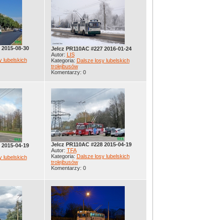
 2015-08-30
Jelcz PR110AC #227 2016-01-24
Autor:
LIS
y lubelskich
Kategoria:
Dalsze losy lubelskich
trolejbusów
Komentarzy: 0
Jelcz PR110AC #228 2015-04-19
 2015-04-19
Autor:
TFA
Kategoria:
Dalsze losy lubelskich
y lubelskich
trolejbusów
Komentarzy: 0