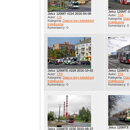
Jelcz 120MT #
Jelcz 120MT #224 2016-04-09
Autor:
TFA
Autor:
LIS
Kategoria:
Dals
Kategoria:
Dalsze losy lubelskich
trolejbusów
trolejbusów
Komentarzy: 0
Komentarzy: 0
Jelcz 120MTE #229 2016-10-02
Jelcz 120MTE 
Autor:
TFA
Autor:
TFA
Kategoria:
Dalsze losy lubelskich
Kategoria:
Dals
trolejbusów
trolejbusów
Komentarzy: 0
Komentarzy: 0
Jelcz 120MTE 
Jelcz 120MTE #230 2015-09-27