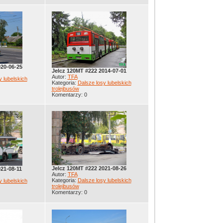
020-06-25
Jelcz 120MT #222 2014-07-01
Autor:
TFA
y lubelskich
Kategoria:
Dalsze losy lubelskich
trolejbusów
Komentarzy: 0
Jelcz 120MT #222 2021-08-26
21-08-11
Autor:
TFA
Kategoria:
Dalsze losy lubelskich
y lubelskich
trolejbusów
Komentarzy: 0