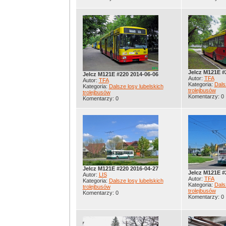
Jelcz M121E #
Jelcz M121E #220 2014-06-06
Autor:
TFA
Autor:
TFA
Kategoria:
Dals
Kategoria:
Dalsze losy lubelskich
trolejbusów
trolejbusów
Komentarzy: 0
Komentarzy: 0
Jelcz M121E #220 2016-04-27
Jelcz M121E #
Autor:
LIS
Autor:
TFA
Kategoria:
Dalsze losy lubelskich
Kategoria:
Dals
trolejbusów
trolejbusów
Komentarzy: 0
Komentarzy: 0