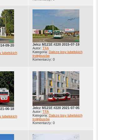
Jelcz M121E #220 2015-07-19
014-09-20
Autor:
TFA
Kategoria:
Dalsze losy lubelskich
y lubelskich
trolejbusów
Komentarzy: 0
Jelcz M121E #220 2021-07-05
021-06-18
Autor:
TFA
Kategoria:
Dalsze losy lubelskich
y lubelskich
trolejbusów
Komentarzy: 0