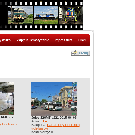
szukaj
Zdjęcia Tematycznie
Impressum
Linki
014-07-17
Jelcz 120MT #221 2015-06-06
Autor:
TFA
y lubelskich
Kategoria:
Dalsze losy lubelskich
trolejbusów
Komentarzy: 0