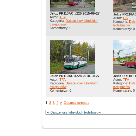
Jelcz PR110AC #228 2015-09-27
Jelcz PR110AC
Autor:
TFA
Autor:
LIS
Kategoria:
Dalsze losy lubelskich
Kategoria:
Dals
trolejbusów
trolejbusów
Komentarzy: 0
Komentarzy: 0
Jelcz PR110AC #228 2018-10-27
Jelcz PR110T 
Autor:
TFA
Autor:
TFA
Kategoria:
Dalsze losy lubelskich
Kategoria:
Dals
trolejbusów
trolejbusów
Komentarzy: 0
Komentarzy: 0
1
2
3
4
»
Ostatnia strona »