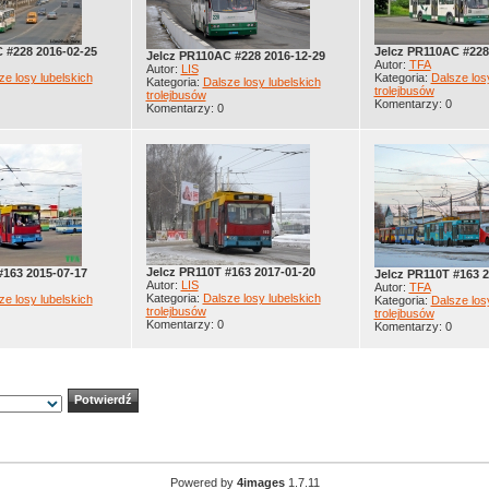
 #228 2016-02-25
Jelcz PR110AC #228
Jelcz PR110AC #228 2016-12-29
Autor:
TFA
Autor:
LIS
ze losy lubelskich
Kategoria:
Dalsze los
Kategoria:
Dalsze losy lubelskich
trolejbusów
trolejbusów
Komentarzy: 0
Komentarzy: 0
Jelcz PR110T #163 2017-01-20
#163 2015-07-17
Jelcz PR110T #163 2
Autor:
LIS
Autor:
TFA
Kategoria:
Dalsze losy lubelskich
ze losy lubelskich
Kategoria:
Dalsze los
trolejbusów
trolejbusów
Komentarzy: 0
Komentarzy: 0
Powered by
4images
1.7.11