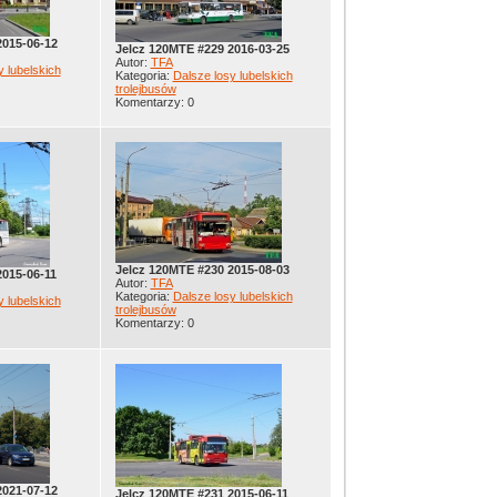
2015-06-12
Jelcz 120MTE #229 2016-03-25
Autor:
TFA
y lubelskich
Kategoria:
Dalsze losy lubelskich
trolejbusów
Komentarzy: 0
Jelcz 120MTE #230 2015-08-03
2015-06-11
Autor:
TFA
Kategoria:
Dalsze losy lubelskich
y lubelskich
trolejbusów
Komentarzy: 0
2021-07-12
Jelcz 120MTE #231 2015-06-11