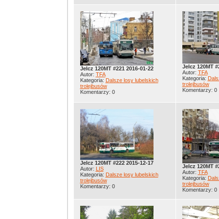
Jelcz 120MT #
Jelcz 120MT #221 2016-01-22
Autor:
TFA
Autor:
TFA
Kategoria:
Dals
Kategoria:
Dalsze losy lubelskich
trolejbusów
trolejbusów
Komentarzy: 0
Komentarzy: 0
Jelcz 120MT #222 2015-12-17
Jelcz 120MT #
Autor:
LIS
Autor:
TFA
Kategoria:
Dalsze losy lubelskich
Kategoria:
Dals
trolejbusów
trolejbusów
Komentarzy: 0
Komentarzy: 0