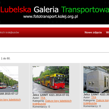
kich trolejbusów
Nowe zdjęcia
Wy
 1 do 80.
168 2015-07-17
Jelcz 120MT #221 2
Jelcz 120MT #221 2014-07-01
Autor:
TFA
Autor:
TFA
ze losy lubelskich
Kategoria:
Dalsze los
Kategoria:
Dalsze losy lubelskich
trolejbusów
trolejbusów
Komentarzy: 0
Komentarzy: 0