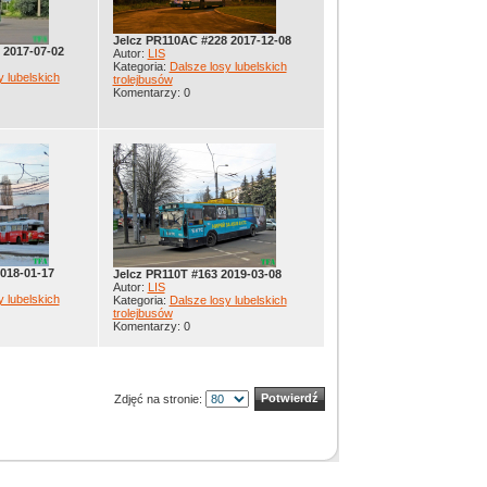
Jelcz PR110AC #228 2017-12-08
 2017-07-02
Autor:
LIS
Kategoria:
Dalsze losy lubelskich
y lubelskich
trolejbusów
Komentarzy: 0
018-01-17
Jelcz PR110T #163 2019-03-08
Autor:
LIS
y lubelskich
Kategoria:
Dalsze losy lubelskich
trolejbusów
Komentarzy: 0
Zdjęć na stronie: