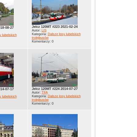
Jelcz 120MT #223 2021-02-24
018-08-27
Autor:
LIS
Kategoria:
Dalsze losy lubelskich
y lubelskich
trolejbusów
Komentarzy: 0
Jelcz 120MT #224 2014-07-27
014-07-17
Autor:
TFA
Kategoria:
Dalsze losy lubelskich
y lubelskich
trolejbusów
Komentarzy: 0