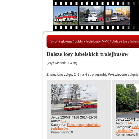
Strona główna
/
Lublin - trolejbusy MPK
/ Dalsze losy lubels
Dalsze losy lubelskich trolejbusów
(Wyświetleń: 95478)
Znaleziono zdjęć: 243 na 4 stronie(ach). Wyświetlone zdjęcia:
Jelcz 120MT #168 2014-11-30
Jelcz 120MT #
Autor:
LIS
Autor:
TFA
Kategoria:
Dalsze losy lubelskich
Kategoria:
Dals
trolejbusów
trolejbusów
Komentarzy: 0
Komentarzy: 0