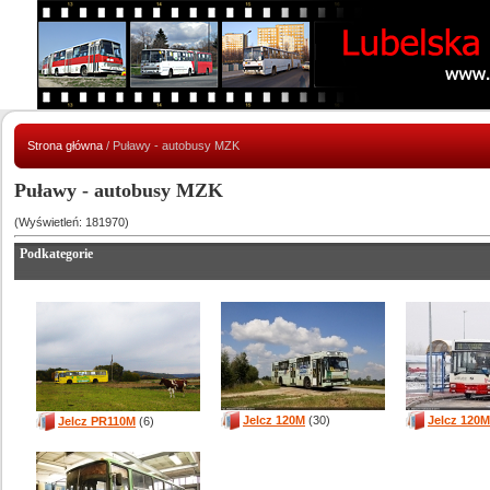
Strona główna
/ Puławy - autobusy MZK
Puławy - autobusy MZK
(Wyświetleń: 181970)
Podkategorie
Jelcz 120M
(30)
Jelcz 120M
Jelcz PR110M
(6)