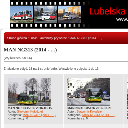
Strona główna
/
Lublin - autobusy prywatne
/ MAN NG313 (2014 - ...)
MAN NG313 (2014 - ...)
(Wyświetleń: 58056)
Znaleziono zdjęć: 13 na 1 stronie(ach). Wyświetlone zdjęcia: 1 do 13.
MAN NG313 #5136 2016-03-15
MAN NG313 #5136 2016-03-21
Autor:
Sławomir Kołodziej
Autor:
Sławomir Kołodziej
Kategoria:
MAN NG313 (2014 - ...)
Kategoria:
MAN NG313 (2014 - ...)
Komentarzy: 0
Komentarzy: 0