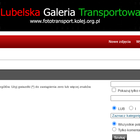
Nowe zdjęcia
Wy
gółów. Użyj gwiazdki (*) do zastąpienia zero lub więcej znaków.
Pokazuj tylko 
LUB
I
Wszystkie pol
Tylko komenta