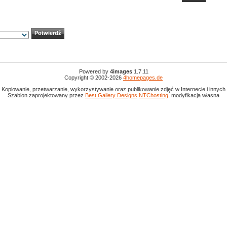
Powered by
4images
1.7.11
Copyright © 2002-2026
4homepages.de
 Kopiowanie, przetwarzanie, wykorzystywanie oraz publikowanie zdjęć w Internecie i innyc
Szablon zaprojektowany przez
Best Gallery Designs
NTChosting
, modyfikacja własna