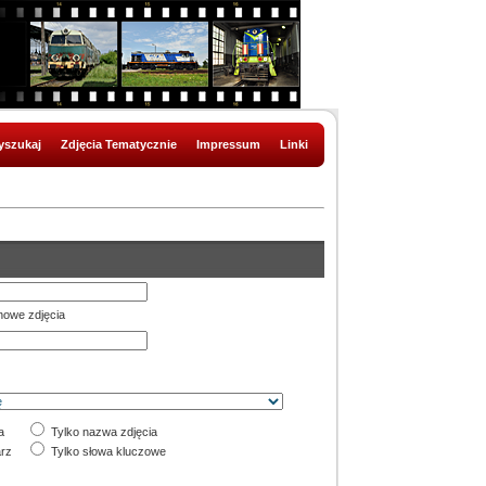
szukaj
Zdjęcia Tematycznie
Impressum
Linki
nowe zdjęcia
a
Tylko nazwa zdjęcia
rz
Tylko słowa kluczowe