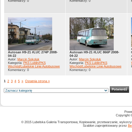
Komentarzy: 0
Komentarzy: 0
Autosan H9-21 #LUC 274P 2008-
Autosan H9-21 #LUC 866P 2008-
04-22
04-22
Autor:
Marcin Sokoluk
Autor:
Marcin Sokoluk
Kategoria:
PKS Lublin/PKS
Kategoria:
PKS Lublin/PKS
Wschód/Lubelskie Linie Autobusowe
Wschód/Lubelskie Linie Autobusowe
Komentarzy: 0
Komentarzy: 0
1
2
3
4
5
»
Ostatnia strona »
Powe
Copyright
© 2015 Lubelska Galeria Transportowa; Kopiowanie, przetwarzanie, wykorzys
Szablon zaprojektowany przez
Be