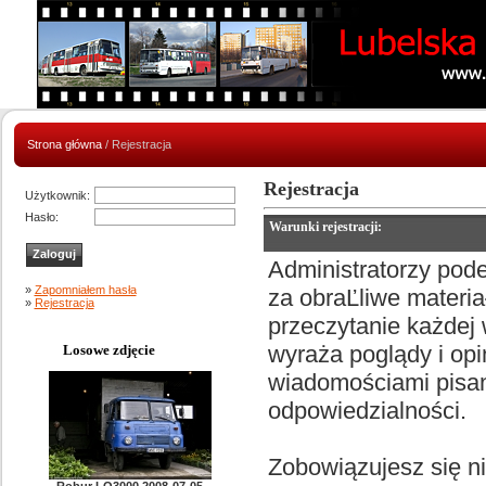
Strona główna
/ Rejestracja
Rejestracja
Użytkownik:
Hasło:
Warunki rejestracji:
Administratorzy pod
»
Zapomniałem hasła
za obraĽliwe materia
»
Rejestracja
przeczytanie każdej
wyraża poglądy i opi
Losowe zdjęcie
wiadomościami pisany
odpowiedzialności.
Zobowiązujesz się n