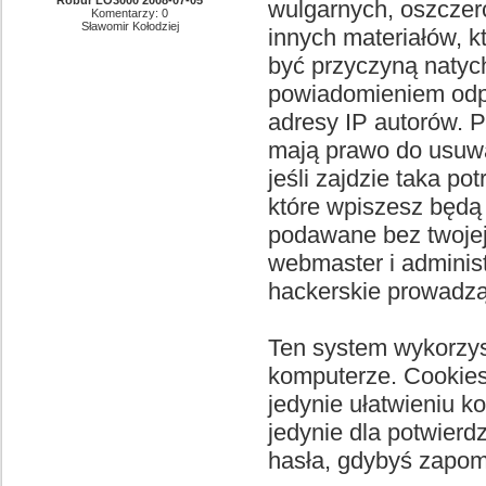
Robur LO3000 2008-07-05
wulgarnych, oszczer
Komentarzy: 0
Sławomir Kołodziej
innych materiałów, 
być przyczyną natych
powiadomieniem odpo
adresy IP autorów. 
mają prawo do usuwa
jeśli zajdzie taka p
które wpiszesz będą
podawane bez twoje
webmaster i adminis
hackerskie prowadzą
Ten system wykorzys
komputerze. Cookies 
jedynie ułatwieniu k
jedynie dla potwierd
hasła, gdybyś zapomn