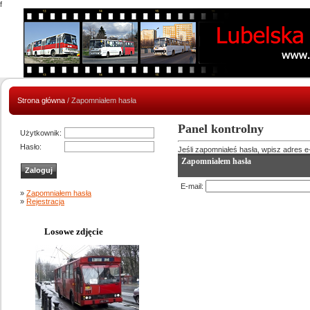
f
Strona główna
/ Zapomniałem hasła
Panel kontrolny
Użytkownik:
Hasło:
Jeśli zapomniałeś hasła, wpisz adres e-m
Zapomniałem hasła
E-mail:
»
Zapomniałem hasła
»
Rejestracja
Losowe zdjęcie