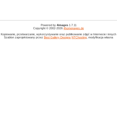
Powered by
4images
1.7.11
Copyright © 2002-2026
4homepages.de
 Kopiowanie, przetwarzanie, wykorzystywanie oraz publikowanie zdjęć w Internecie i innyc
Szablon zaprojektowany przez
Best Gallery Designs
NTChosting
, modyfikacja własna