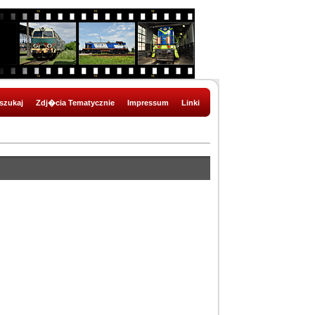
szukaj
Zdj�cia Tematycznie
Impressum
Linki