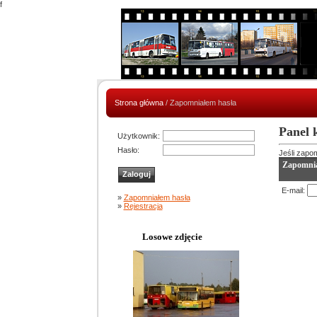
f
Strona główna
/ Zapomniałem hasła
Panel 
Użytkownik:
Hasło:
Jeśli zapom
Zapomnia
E-mail:
»
Zapomniałem hasła
»
Rejestracja
Losowe zdjęcie