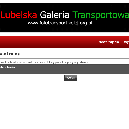
Nowe zdjęcia
Wy
kontrolny
niałeś hasła, wpisz adres e-mail, który podałeś przy rejestracji.
łem hasła