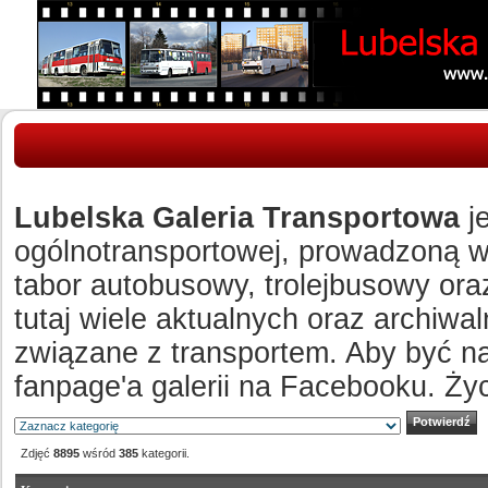
Lubelska Galeria Transportowa
je
ogólnotransportowej, prowadzoną w c
tabor autobusowy, trolejbusowy ora
tutaj wiele aktualnych oraz archiw
związane z transportem. Aby być n
fanpage'a galerii na Facebooku. Ży
Zdjęć
8895
wśród
385
kategorii.