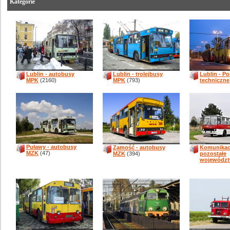
Kategorie
Lublin - autobusy
Lublin - trolejbusy
Lublin - P
MPK
(2160)
MPK
(793)
techniczne
Puławy - autobusy
Zamość - autobusy
Komunikacj
MZK
(47)
MZK
(394)
pozostałe
wojewódz