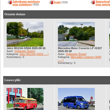
Zabytkowe autobusy
Samochody
Kolej
(310)
oraz trolejbusy
(432)
oraz specj
Ostatnio dodane
Jelcz M121I4 #2504 2025-09-16
Mercedes-Benz Conecto LF #2327
Autor:
Sylwester Ścioch
2025-09-28
Kategoria:
Jelcz M121I4 (2019 - ...)
Autor:
Sylwester Ścioch
Komentarzy: 0
Kategoria:
Mercedes Conecto (2009
- ....)
Komentarzy: 0
Losowe pliki