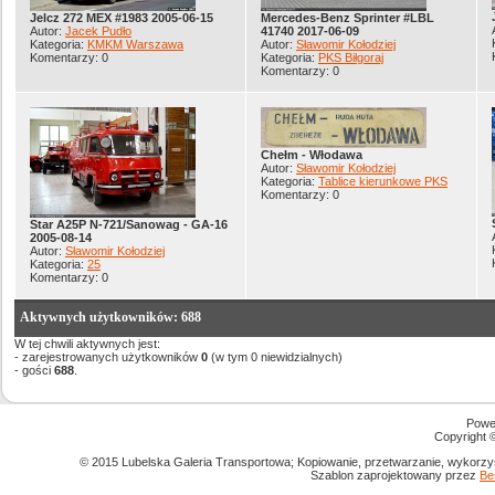
Jelcz 272 MEX #1983 2005-06-15
Mercedes-Benz Sprinter #LBL
Autor:
Jacek Pudło
41740 2017-06-09
Kategoria:
KMKM Warszawa
Autor:
Sławomir Kołodziej
Komentarzy: 0
Kategoria:
PKS Biłgoraj
Komentarzy: 0
Chełm - Włodawa
Autor:
Sławomir Kołodziej
Kategoria:
Tablice kierunkowe PKS
Komentarzy: 0
Star A25P N-721/Sanowag - GA-16
2005-08-14
Autor:
Sławomir Kołodziej
Kategoria:
25
Komentarzy: 0
Aktywnych użytkowników: 688
W tej chwili aktywnych jest:
- zarejestrowanych użytkowników
0
(w tym 0 niewidzialnych)
- gości
688
.
Powe
Copyright
© 2015 Lubelska Galeria Transportowa; Kopiowanie, przetwarzanie, wykorzys
Szablon zaprojektowany przez
Be