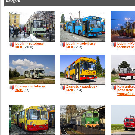
Kategorie
Lublin - autobusy
Lublin - trolejbusy
Lublin - P
MPK
(2160)
MPK
(793)
techniczne
Puławy - autobusy
Zamość - autobusy
Komunikacj
MZK
(47)
MZK
(394)
pozostałe
wojewódz