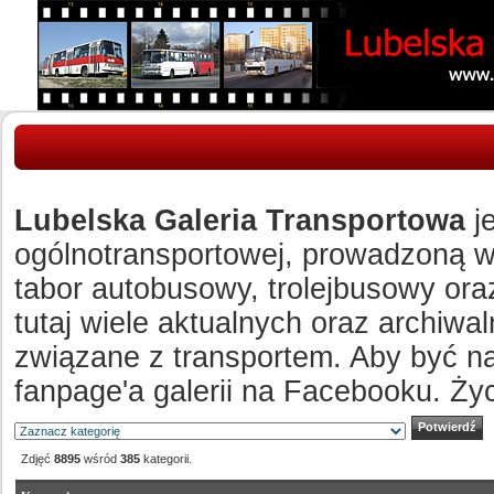
Lubelska Galeria Transportowa
je
ogólnotransportowej, prowadzoną w c
tabor autobusowy, trolejbusowy ora
tutaj wiele aktualnych oraz archiw
związane z transportem. Aby być n
fanpage'a galerii na Facebooku. Ży
Zdjęć
8895
wśród
385
kategorii.