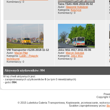
Komentarzy: 0
Tatra T6A5 #606 2016-05-02
Autor:
Sławomir Kołodziej
Kategoria:
Koszyce
Komentarzy: 0
VW Transporter #1235 2018-11-12
Jelcz M11 #017 2011-05-06
Autor:
Maciej Piłat
Autor:
Marcin Sokoluk
Kategoria:
Lublin - Pojazdy
Kategoria:
Jelcz M11
techniczne
Komentarzy: 0
Komentarzy: 0
Aktywnych użytkowników: 994
W tej chwili aktywnych jest:
- zarejestrowanych użytkowników
0
(w tym 0 niewidzialnych)
- gości
994
.
Powe
Copyright
© 2015 Lubelska Galeria Transportowa; Kopiowanie, przetwarzanie, wykorzys
Szablon zaprojektowany przez
Be