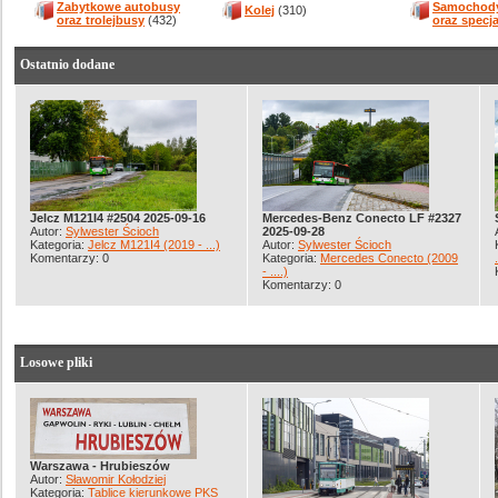
Zabytkowe autobusy
Samochody
Kolej
(310)
oraz trolejbusy
(432)
oraz specj
Ostatnio dodane
Jelcz M121I4 #2504 2025-09-16
Mercedes-Benz Conecto LF #2327
Autor:
Sylwester Ścioch
2025-09-28
Kategoria:
Jelcz M121I4 (2019 - ...)
Autor:
Sylwester Ścioch
Komentarzy: 0
Kategoria:
Mercedes Conecto (2009
- ....)
Komentarzy: 0
Losowe pliki
Warszawa - Hrubieszów
Autor:
Sławomir Kołodziej
Kategoria:
Tablice kierunkowe PKS