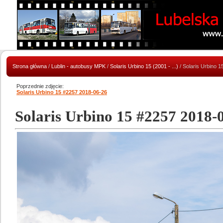
Strona główna
/
Lublin - autobusy MPK
/
Solaris Urbino 15 (2001 - ...)
/ Solaris Urbino 
Poprzednie zdjęcie:
Solaris Urbino 15 #2257 2018-06-26
Solaris Urbino 15 #2257 2018-