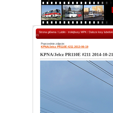
Strona główna
/
Lublin - trolejbusy MPK
/
Dalsze losy lubelsk
21
Poprzednie zdjęcie:
KPNA/Jelcz PR110E #211 2013-06-19
KPNA/Jelcz PR110E #211 2014-10-2