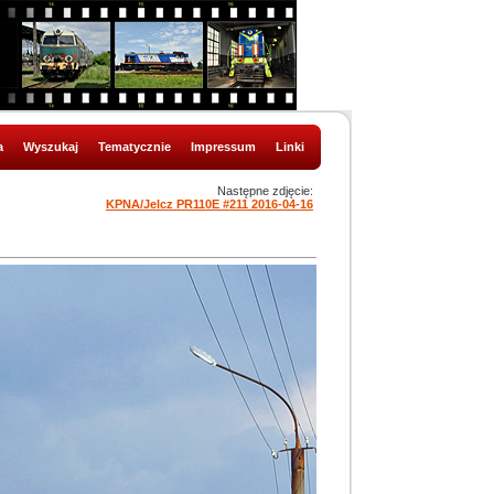
a
Wyszukaj
Tematycznie
Impressum
Linki
Następne zdjęcie:
KPNA/Jelcz PR110E #211 2016-04-16