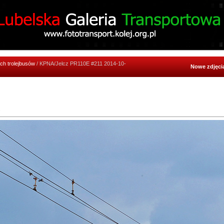
ich trolejbusów
/ KPNA/Jelcz PR110E #211 2014-10-
Nowe zdjęci
1