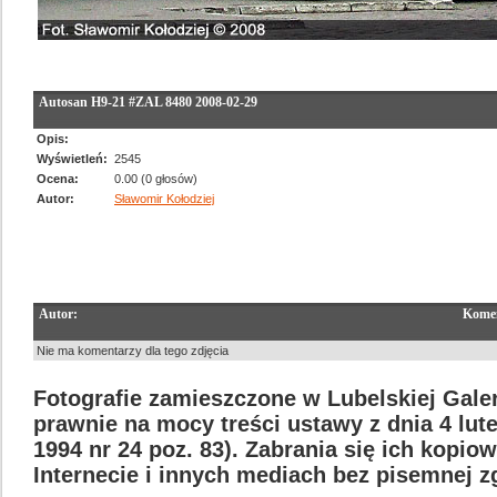
Autosan H9-21 #ZAL 8480 2008-02-29
Opis:
Wyświetleń:
2545
Ocena:
0.00 (0 głosów)
Autor:
Sławomir Kołodziej
Autor:
Komen
Nie ma komentarzy dla tego zdjęcia
Fotografie zamieszczone w Lubelskiej Galer
prawnie na mocy treści ustawy z dnia 4 lut
1994 nr 24 poz. 83). Zabrania się ich kopi
Internecie i innych mediach bez pisemnej 