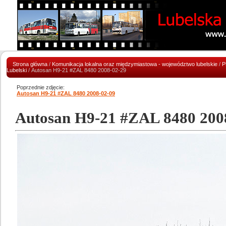
Strona główna
/
Komunikacja lokalna oraz międzymiastowa - województwo lubelskie
/
P
Lubelski
/ Autosan H9-21 #ZAL 8480 2008-02-29
Poprzednie zdjęcie:
Autosan H9-21 #ZAL 8480 2008-02-09
Autosan H9-21 #ZAL 8480 200