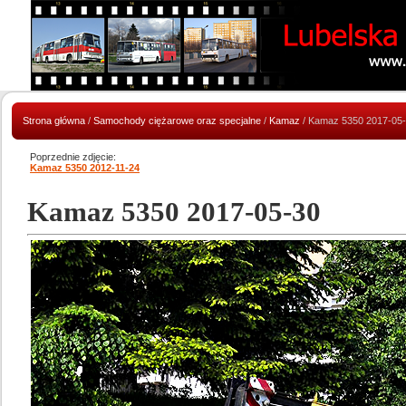
Strona główna
/
Samochody ciężarowe oraz specjalne
/
Kamaz
/ Kamaz 5350 2017-05
Poprzednie zdjęcie:
Kamaz 5350 2012-11-24
Kamaz 5350 2017-05-30