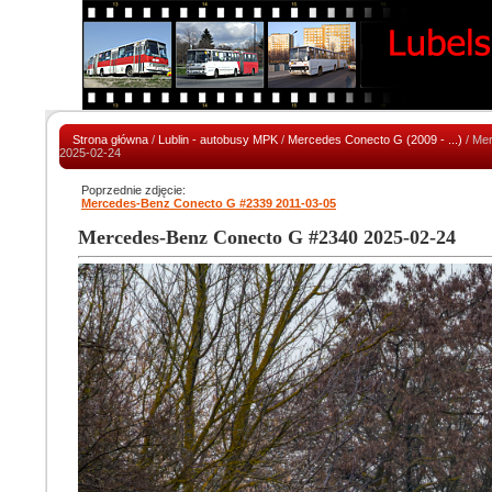
Strona główna
/
Lublin - autobusy MPK
/
Mercedes Conecto G (2009 - ...)
/ Me
2025-02-24
Poprzednie zdjęcie:
Mercedes-Benz Conecto G #2339 2011-03-05
Mercedes-Benz Conecto G #2340 2025-02-24