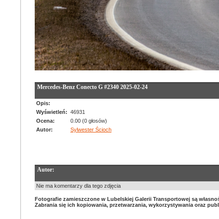
Mercedes-Benz Conecto G #2340 2025-02-24
Opis:
Wyświetleń:
46931
Ocena:
0.00 (0 głosów)
Autor:
Sylwester Ścioch
Autor:
Nie ma komentarzy dla tego zdjęcia
Fotografie zamieszczone w Lubelskiej Galerii Transportowej są własnośc
Zabrania się ich kopiowania, przetwarzania, wykorzystywania oraz pub