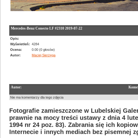
Mercedes-Benz Conecto LF #2310 2019-07-22
Opis:
Wyświetleń:
4284
Ocena:
0.00 (0 głosów)
Autor:
Maciej Sierżęga
Autor:
Komen
Nie ma komentarzy dla tego zdjęcia
Fotografie zamieszczone w Lubelskiej Galer
prawnie na mocy treści ustawy z dnia 4 lut
1994 nr 24 poz. 83). Zabrania się ich kopi
Internecie i innych mediach bez pisemnej 