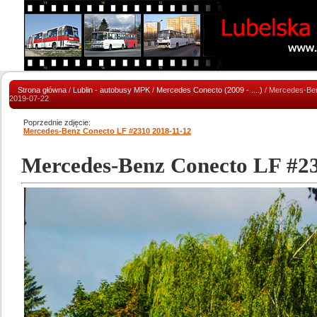
Strona główna
/
Lublin - autobusy MPK
/
Mercedes Conecto (2009 - ....)
/ Mercedes-Be
2019-07-22
Poprzednie zdjęcie:
Mercedes-Benz Conecto LF #2310 2018-11-12
Mercedes-Benz Conecto LF #23