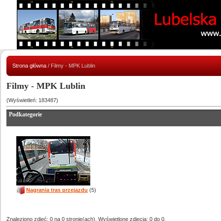
Strona główna
/ Filmy - MPK Lublin
Filmy - MPK Lublin
(Wyświetleń: 183487)
Podkategorie
Nagrania tras przejazdu
(5)
Znaleziono zdjęć: 0 na 0 stronie(ach). Wyświetlone zdjęcia: 0 do 0.