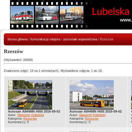
Strona główna
/
Komunikacja miejska - pozostałe województwa
/ Rzeszów
Rzeszów
(Wyświetleń: 26068)
Znaleziono zdjęć: 19 na 1 stronie(ach). Wyświetlone zdjęcia: 1 do 19.
Autosan A844MN #655 2016-09-02
Autosan A844MN #655 2016-09-02
Autor:
Sławomir Kołodziej
Autor:
Sławomir Kołodziej
Kategoria:
Rzeszów
Kategoria:
Rzeszów
Komentarzy: 0
Komentarzy: 0