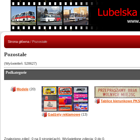
Strona główna
/ Pozostałe
Pozostałe
(Wyświetleń: 528627)
Podkategorie
Modele
(20)
Tablice kierunkowe PKS
Gadżety reklamowe
(13)
Znaleziono zdjęć: 0 na 0 stronie(ach). Wyświetlone zdjęcia: 0 do 0.