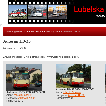
Strona główna
/
Biała Podlaska - autobusy MZK
/ Autosan H9-35
Autosan H9-35
(Wyświetleń: 12966)
Znaleziono zdjęć: 5 na 1 stronie(ach). Wyświetlone zdjęcia: 1 do 5.
Autosan H9-35 #034 2009-07-31
Autosan H9-35 #034 2009-07-31
Autor:
Marcin Sokoluk
Autor:
Marcin Sokoluk
Kategoria:
Autosan H9-35
Kategoria:
Autosan H9-35
Komentarzy: 0
Komentarzy: 0