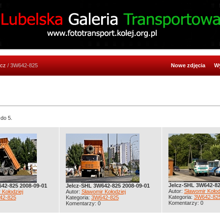
lcz
/ 3W642-825
Nowe zdjęcia
Wy
 do 5.
Jelcz-SHL 3W642-82
42-825 2008-09-01
Jelcz-SHL 3W642-825 2008-09-01
Autor:
Sławomir Kołod
 Kołodziej
Autor:
Sławomir Kołodziej
Kategoria:
3W642-82
42-825
Kategoria:
3W642-825
Komentarzy: 0
Komentarzy: 0