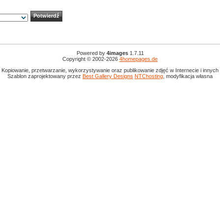
Powered by
4images
1.7.11
Copyright © 2002-2026
4homepages.de
 Kopiowanie, przetwarzanie, wykorzystywanie oraz publikowanie zdjęć w Internecie i innyc
Szablon zaprojektowany przez
Best Gallery Designs
NTChosting
, modyfikacja własna