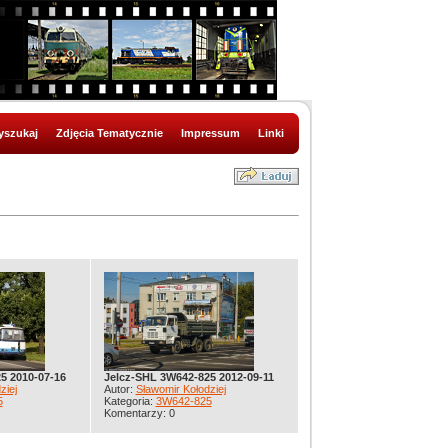
szukaj
Zdjęcia Tematycznie
Impressum
Linki
5 2010-07-16
Jelcz-SHL 3W642-825 2012-09-11
ziej
Autor:
Sławomir Kołodziej
5
Kategoria:
3W642-825
Komentarzy: 0