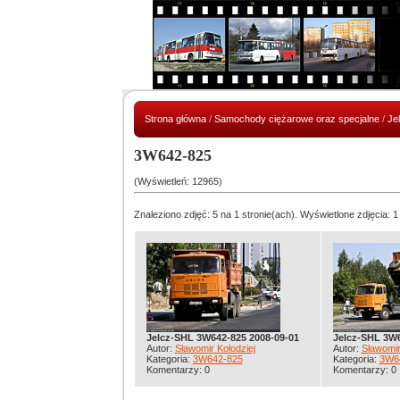
Strona główna
/
Samochody ciężarowe oraz specjalne
/
Je
3W642-825
(Wyświetleń: 12965)
Znaleziono zdjęć: 5 na 1 stronie(ach). Wyświetlone zdjęcia: 1
Jelcz-SHL 3W642-825 2008-09-01
Jelcz-SHL 3W6
Autor:
Sławomir Kołodziej
Autor:
Sławomir
Kategoria:
3W642-825
Kategoria:
3W6
Komentarzy: 0
Komentarzy: 0