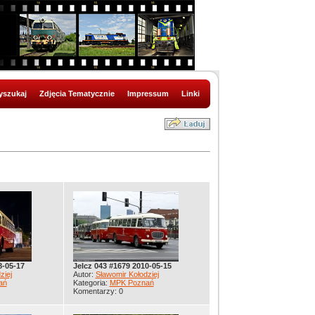
szukaj
Zdjęcia Tematycznie
Impressum
Linki
8-05-17
Jelcz 043 #1679 2010-05-15
ziej
Autor:
Sławomir Kołodziej
ań
Kategoria:
MPK Poznań
Komentarzy: 0