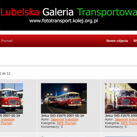
 Poznań
Nowe zdjęcia
Wy
1 do 12.
9 2007-05-19
Jelcz 043 #1679 2007-05-19
Jelcz 043 #1679 200
 Kołodziej
Autor:
Sławomir Kołodziej
Autor:
Sławomir Kołod
 Poznań
Kategoria:
MPK Poznań
Kategoria:
MPK Pozn
Komentarzy: 0
Komentarzy: 0