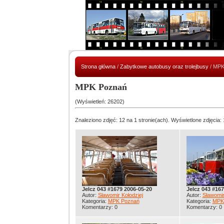
Strona główna
/
Zabytkowe autobusy oraz trolejbusy
/ MPK
MPK Poznań
(Wyświetleń: 26202)
Znaleziono zdjęć: 12 na 1 stronie(ach). Wyświetlone zdjęcia: 
Jelcz 043 #1679 2006-05-20
Jelcz 043 #167
Autor:
Sławomir Kołodziej
Autor:
Sławomir
Kategoria:
MPK Poznań
Kategoria:
MPK
Komentarzy: 0
Komentarzy: 0