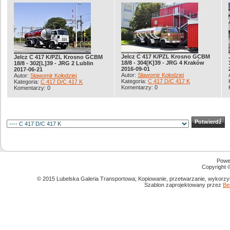
Jelcz C 417 K/PZL Krosno GCBM
Jelcz C 417 K/PZL Krosno GCBM
18/8 - 304[K]39 - JRG 4 Kraków
18/8 - 302[L]39 - JRG 2 Lublin
2016-09-01
2017-06-21
Autor:
Sławomir Kołodziej
Autor:
Sławomir Kołodziej
Kategoria:
C 417 D/C 417 K
Kategoria:
C 417 D/C 417 K
Komentarzy: 0
Komentarzy: 0
Powe
Copyright
© 2015 Lubelska Galeria Transportowa; Kopiowanie, przetwarzanie, wykorzys
Szablon zaprojektowany przez
Be