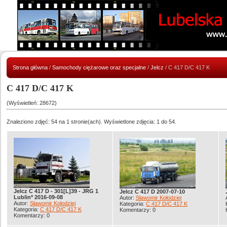
Strona główna
/
Samochody ciężarowe oraz specjalne
/
Jelcz
/ C 417 D/C 417 K
C 417 D/C 417 K
(Wyświetleń: 28672)
Znaleziono zdjęć: 54 na 1 stronie(ach). Wyświetlone zdjęcia: 1 do 54.
Jelcz C 417 D - 301[L]39 - JRG 1
Jelcz C 417 D 2007-07-10
Lublin* 2016-09-08
Autor:
Sławomir Kołodziej
Autor:
Sławomir Kołodziej
Kategoria:
C 417 D/C 417 K
Kategoria:
C 417 D/C 417 K
Komentarzy: 0
Komentarzy: 0