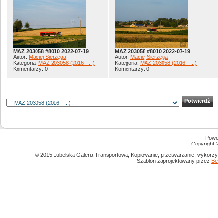
MAZ 203058 #8010 2022-07-19
MAZ 203058 #8010 2022-07-19
Autor:
Maciej Sierżęga
Autor:
Maciej Sierżęga
Kategoria:
MAZ 203058 (2016 - ...)
Kategoria:
MAZ 203058 (2016 - ...)
Komentarzy: 0
Komentarzy: 0
Powe
Copyright
© 2015 Lubelska Galeria Transportowa; Kopiowanie, przetwarzanie, wykorzys
Szablon zaprojektowany przez
Be