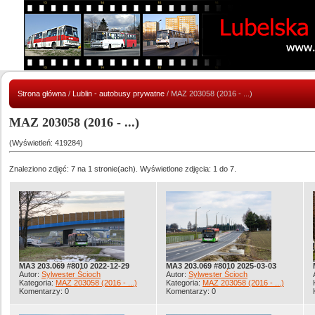
Strona główna
/
Lublin - autobusy prywatne
/ MAZ 203058 (2016 - ...)
MAZ 203058 (2016 - ...)
(Wyświetleń: 419284)
Znaleziono zdjęć: 7 na 1 stronie(ach). Wyświetlone zdjęcia: 1 do 7.
MA3 203.069 #8010 2022-12-29
MA3 203.069 #8010 2025-03-03
Autor:
Sylwester Ścioch
Autor:
Sylwester Ścioch
Kategoria:
MAZ 203058 (2016 - ...)
Kategoria:
MAZ 203058 (2016 - ...)
Komentarzy: 0
Komentarzy: 0