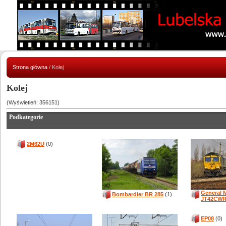
Strona główna
/ Kolej
Kolej
(Wyświetleń: 356151)
Podkategorie
2M62U
(0)
General 
Bombardier BR 285
(1)
JT42CWR
EP08
(0)