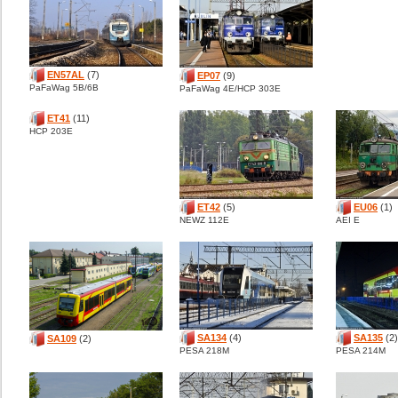
EN57AL
(7)
EP07
(9)
PaFaWag 5B/6B
PaFaWag 4E/HCP 303E
ET41
(11)
HCP 203E
ET42
(5)
EU06
(1)
NEWZ 112E
AEI E
SA134
(4)
SA135
(2)
SA109
(2)
PESA 218M
PESA 214M