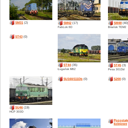
SM31
(2)
SM42
(17)
SM48
(40
FabLok 6D
Briańsk TEM2
ST43
(0)
ST44
(35)
ST45
(3)
Ługańsk M62
Pesa 301Dd
SU160/111Db
(0)
S200
(0)
SU46
(19)
HCP 303D
Pozostałe
kolejowe