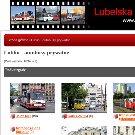
Strona główna
/ Lublin - autobusy prywatne
Lublin - autobusy prywatne
(Wyświetleń: 1034577)
Podkategorie
Ikarus 280
Jelcz M11
(80)
Ikarus 260.04
(6)
(skrócone
Mercedes-Benz
Sprinter
(2)