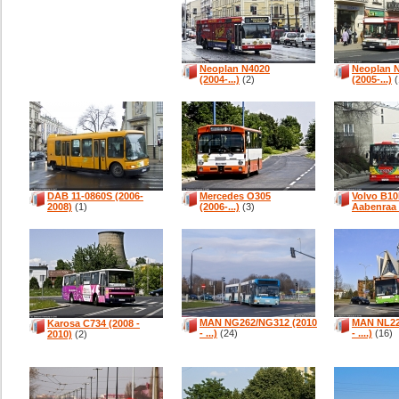
Neoplan N4020
Neoplan 
(2004-...)
(2)
(2005-...)
(
DAB 11-0860S (2006-
Mercedes O305
Volvo B1
2008)
(1)
(2006-...)
(3)
Aabenraa 
MAN NG262/NG312 (2010
MAN NL22
Karosa C734 (2008 -
- ...)
(24)
- ....)
(16)
2010)
(2)