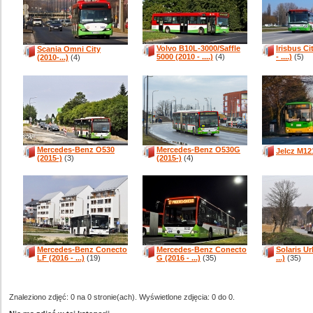
Volvo B10L-3000/Saffle
Irisbus Ci
Scania Omni City
5000 (2010 - ....)
(4)
- ....)
(5)
(2010-...)
(4)
Mercedes-Benz O530
Mercedes-Benz O530G
Jelcz M12
(2015-)
(3)
(2015-)
(4)
Mercedes-Benz Conecto
Mercedes-Benz Conecto
Solaris Ur
LF (2016 - ...)
(19)
G (2016 - ...)
(35)
...)
(35)
Znaleziono zdjęć: 0 na 0 stronie(ach). Wyświetlone zdjęcia: 0 do 0.