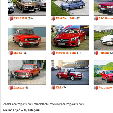
FSO 125 P
(29)
FSM Fiat 126P
(43)
FSO Polon
Skoda
(11)
Mercedes-Benz
(7)
Porsche
(2
ZAZ
(3)
Zastava
(6)
Pozostałe
Znaleziono zdjęć: 0 na 0 stronie(ach). Wyświetlone zdjęcia: 0 do 0.
Nie ma zdjęć w tej kategorii