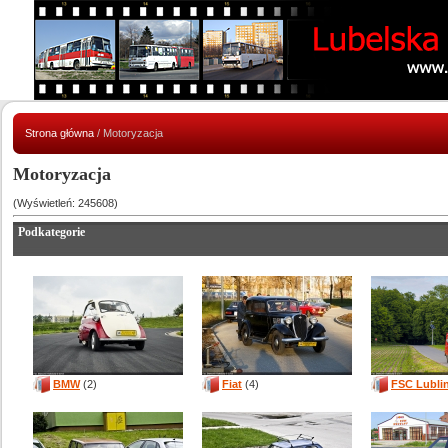
Strona główna
/ Motoryzacja
Motoryzacja
(Wyświetleń: 245608)
Podkategorie
BMW
(2)
Fiat
(4)
FSC Lubli