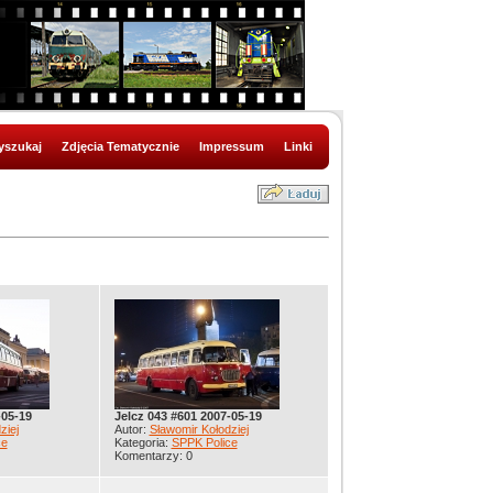
szukaj
Zdjęcia Tematycznie
Impressum
Linki
-05-19
Jelcz 043 #601 2007-05-19
ziej
Autor:
Sławomir Kołodziej
ce
Kategoria:
SPPK Police
Komentarzy: 0