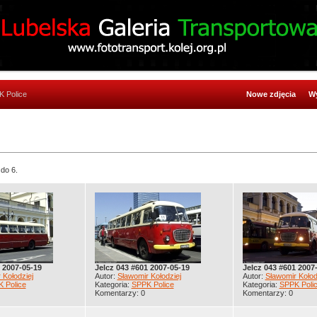
K Police
Nowe zdjęcia
Wy
 do 6.
 2007-05-19
Jelcz 043 #601 2007-05-19
Jelcz 043 #601 2007
 Kołodziej
Autor:
Sławomir Kołodziej
Autor:
Sławomir Kołod
 Police
Kategoria:
SPPK Police
Kategoria:
SPPK Poli
Komentarzy: 0
Komentarzy: 0