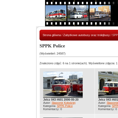
Strona główna
/
Zabytkowe autobusy oraz trolejbusy
/ SPP
SPPK Police
(Wyświetleń: 24587)
Znaleziono zdjęć: 6 na 1 stronie(ach). Wyświetlone zdjęcia: 1
Jelcz 043 #601 2006-05-20
Jelcz 043 #601
Autor:
Sławomir Kołodziej
Autor:
Sławomir
Kategoria:
SPPK Police
Kategoria:
SPPK
Komentarzy: 0
Komentarzy: 0