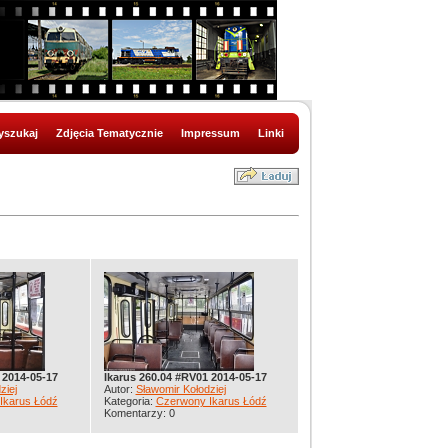
szukaj
Zdjęcia Tematycznie
Impressum
Linki
 2014-05-17
Ikarus 260.04 #RV01 2014-05-17
ziej
Autor:
Sławomir Kołodziej
Ikarus Łódź
Kategoria:
Czerwony Ikarus Łódź
Komentarzy: 0