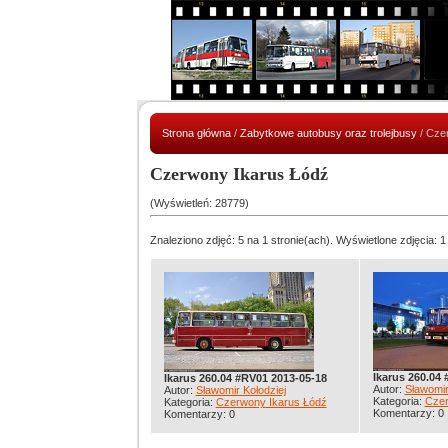
Strona główna
/
Zabytkowe autobusy oraz trolejbusy
/ Cze
Czerwony Ikarus Łódź
(Wyświetleń: 28779)
Znaleziono zdjęć: 5 na 1 stronie(ach). Wyświetlone zdjęcia: 1
Ikarus 260.04
Ikarus 260.04 #RV01 2013-05-18
Autor:
Sławomir
Autor:
Sławomir Kołodziej
Kategoria:
Czer
Kategoria:
Czerwony Ikarus Łódź
Komentarzy: 0
Komentarzy: 0