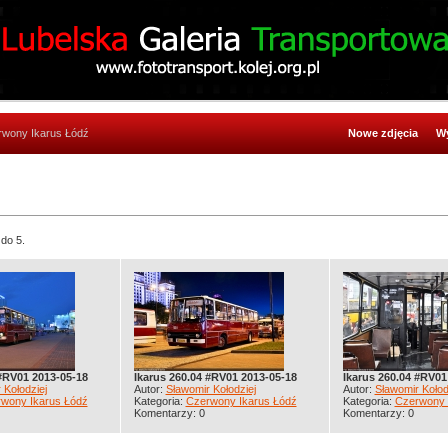
rwony Ikarus Łódź
Nowe zdjęcia
Wy
 do 5.
 #RV01 2013-05-18
Ikarus 260.04 #RV01 2013-05-18
Ikarus 260.04 #RV01
 Kołodziej
Autor:
Sławomir Kołodziej
Autor:
Sławomir Kołod
wony Ikarus Łódź
Kategoria:
Czerwony Ikarus Łódź
Kategoria:
Czerwony 
Komentarzy: 0
Komentarzy: 0