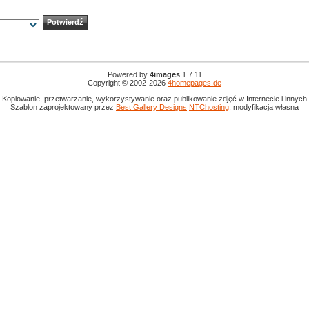
Powered by
4images
1.7.11
Copyright © 2002-2026
4homepages.de
 Kopiowanie, przetwarzanie, wykorzystywanie oraz publikowanie zdjęć w Internecie i innyc
Szablon zaprojektowany przez
Best Gallery Designs
NTChosting
, modyfikacja własna