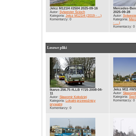
Jelcz M121I4 #2504 2025-09-16
Mercedes-Ben
Autor:
Sylwester Ścioch
2025-09-28
Kategoria:
Jelcz M121I4 (2019 - ...)
Autor:
Sylweste
Komentarzy: 0
Kategoria:
Merc
- ....)
Komentarzy: 0
Losowe pliki
Jelcz M11 #WS
Ikarus 256.75 #LLB Y725 2008-04-
Autor:
Sławomir
11
Kategoria:
Soc
Autor:
Sławomir Kołodziej
Komentarzy: 0
Kategoria:
Lokalni przewoźnicy
prywatni
Komentarzy: 0