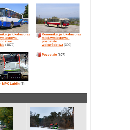
ikacja lokalna oraz
Komunikacja lokalna oraz
ymiastowa -
międzymiastowa -
wództwo
pozostałe
kie
(1072)
województwa
(309)
Pozostałe
(607)
 - MPK Lublin
(5)