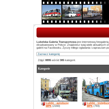
Lubelska Galeria Transportowa
jest internetową fotogaleri
eksploatowany w Polsce. Znajdziesz tutaj wiele aktualnych 
galerii na Facebooku. Życzę miłego ogladania i zapraszam p
Zdjęć
8895
wśród
385
kategorii.
Kategorie
Lublin - autobusy
Lublin - trolejbu
MPK
(2160)
MPK
(793)