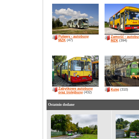
Puławy - autobusy
Zamość - autobu
MZK
(47)
MZK
(394)
Zabytkowe autobusy
Kolej
(310)
oraz trolejbusy
(432)
Ostatnio dodane