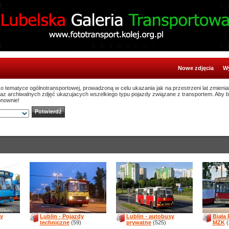
Nowe zdjęcia
Wy
ą o tematyce ogólnotransportowej, prowadzoną w celu ukazania jak na przestrzeni lat zmienia
oraz archiwalnych zdjęć ukazujacych wszelkiego typu pojazdy związane z transportem. Aby 
onownie!
sy
Lublin - Pojazdy
Lublin - autobusy
Biała
techniczne
(59)
prywatne
(525)
MZK
(