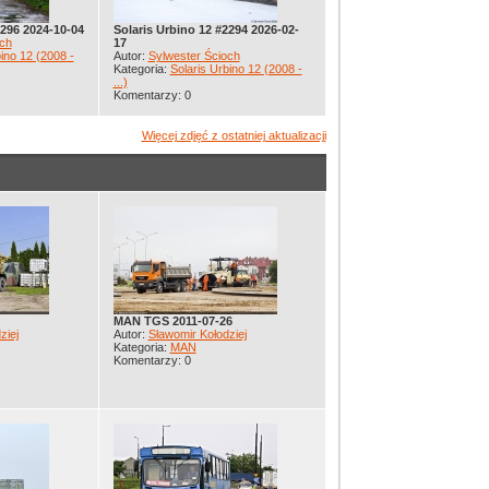
2296 2024-10-04
Solaris Urbino 12 #2294 2026-02-
ch
17
ino 12 (2008 -
Autor:
Sylwester Ścioch
Kategoria:
Solaris Urbino 12 (2008 -
...)
Komentarzy: 0
Więcej zdjęć z ostatniej aktualizacji
MAN TGS 2011-07-26
ziej
Autor:
Sławomir Kołodziej
Kategoria:
MAN
Komentarzy: 0