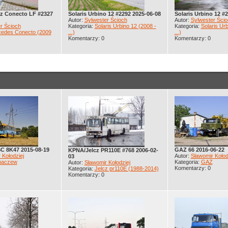
z Conecto LF #2327
Solaris Urbino 12 #2292 2025-06-08
Solaris Urbino 12 #
Autor:
Sylwester Ścioch
Autor:
Sylwester Ścio
r Ścioch
Kategoria:
Solaris Urbino 12 (2008 -
Kategoria:
Solaris Urb
edes Conecto (2009
...)
...)
Komentarzy: 0
Komentarzy: 0
C 8K47 2015-08-19
GAZ 66 2016-06-22
KPNA/Jelcz PR110E #768 2006-02-
 Kołodziej
Autor:
Sławomir Kołod
03
haczew
Kategoria:
GAZ
Autor:
Sławomir Kołodziej
Komentarzy: 0
Kategoria:
Jelcz pr110E (1988-2014)
Komentarzy: 0