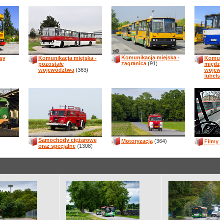
Komunikacja miejska -
sy
Komunikacja miejska -
Komun
zagranica
(91)
pozostałe
międz
województwa
(363)
woje
lubels
Samochody ciężarowe
Motoryzacja
(364)
Filmy
oraz specjalne
(1308)