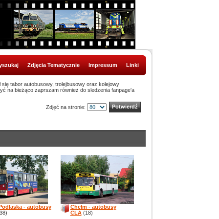
szukaj
Zdjęcia Tematycznie
Impressum
Linki
ł się tabor autobusowy, trolejbusowy oraz kolejowy
być na bieżąco zaprszam również do sledzenia fanpage'a
Zdjęć na stronie:
 Podlaska - autobusy
Chełm - autobusy
38)
CLA
(18)