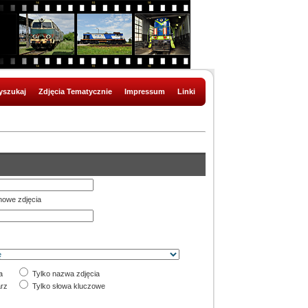
szukaj
Zdjęcia Tematycznie
Impressum
Linki
nowe zdjęcia
a
Tylko nazwa zdjęcia
rz
Tylko słowa kluczowe