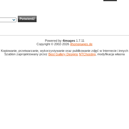
Powered by
4images
1.7.11
Copyright © 2002-2026
4homepages.de
 Kopiowanie, przetwarzanie, wykorzystywanie oraz publikowanie zdjęć w Internecie i innyc
Szablon zaprojektowany przez
Best Gallery Designs
NTChosting
, modyfikacja własna