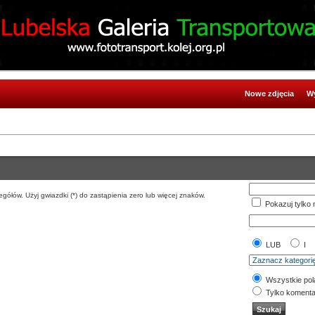
Nowe zdjęcia
Wy
gółów. Użyj gwiazdki (*) do zastąpienia zero lub więcej znaków.
Pokazuj tylko 
LUB
I
Wszystkie pol
Tylko komenta