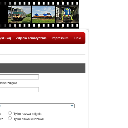
szukaj
Zdjęcia Tematycznie
Impressum
Linki
nowe zdjęcia
a
Tylko nazwa zdjęcia
rz
Tylko słowa kluczowe