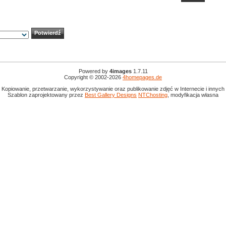
Powered by
4images
1.7.11
Copyright © 2002-2026
4homepages.de
 Kopiowanie, przetwarzanie, wykorzystywanie oraz publikowanie zdjęć w Internecie i innyc
Szablon zaprojektowany przez
Best Gallery Designs
NTChosting
, modyfikacja własna