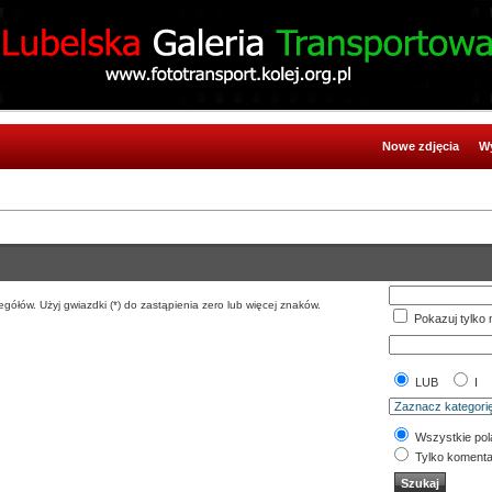
Nowe zdjęcia
Wy
gółów. Użyj gwiazdki (*) do zastąpienia zero lub więcej znaków.
Pokazuj tylko 
LUB
I
Wszystkie pol
Tylko komenta