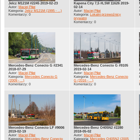
Jelcz M121M #2245 2019-02-23
Kapena City 7,5 #LSW 11626 2019-
Autor:
Maciej Piłat
02-14
Kategoria:
Jelcz M121M (1995 - ...)
Autor:
Maciej Piłat
Komentarzy: 0
Kategoria:
Lokalni przewoźnicy
prywatni
Komentarzy: 0
Mercedes-Benz Conecto G #2341
Mercedes-Benz Conecto G #9105
2018-07-29
2019-02-14
Autor:
Maciej Piłat
Autor:
Maciej Piłat
Kategoria:
Mercedes Conecto G
Kategoria:
Mercedes-Benz Conecto
(2009 - ...)
G (2016 - ...)
Komentarzy: 0
Komentarzy: 0
Mercedes-Benz Conecto LF #9006
Mercedes-Benz O405N2 #2280
2019-02-19
2018-05-02
Autor:
Maciej Piłat
Autor:
Maciej Piłat
Kategoria:
Mercedes-Benz Conecto
Kategoria:
Mercedes O405N2 (2005