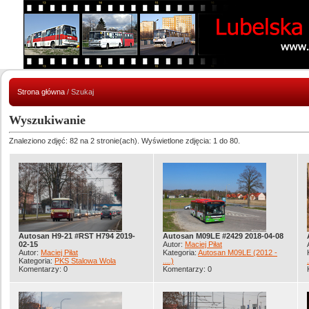
Strona główna
/ Szukaj
Wyszukiwanie
Znaleziono zdjęć: 82 na 2 stronie(ach). Wyświetlone zdjęcia: 1 do 80.
Autosan H9-21 #RST H794 2019-
Autosan M09LE #2429 2018-04-08
02-15
Autor:
Maciej Piłat
Autor:
Maciej Piłat
Kategoria:
Autosan M09LE (2012 -
Kategoria:
PKS Stalowa Wola
....)
Komentarzy: 0
Komentarzy: 0