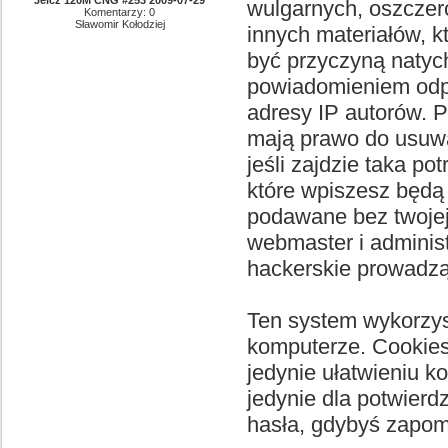
Jelcz 120M CNG #253 2009-07-29
wulgarnych, oszczer
Komentarzy: 0
Sławomir Kołodziej
innych materiałów, 
być przyczyną natych
powiadomieniem odpo
adresy IP autorów. 
mają prawo do usuwa
jeśli zajdzie taka p
które wpiszesz będą
podawane bez twoje
webmaster i adminis
hackerskie prowadzą
Ten system wykorzys
komputerze. Cookies 
jedynie ułatwieniu k
jedynie dla potwierd
hasła, gdybyś zapomn