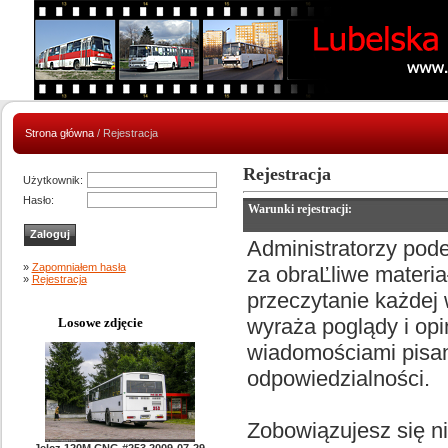
Strona główna
/ Rejestracja
Rejestracja
Użytkownik:
Hasło:
Warunki rejestracji:
Administratorzy pod
»
Zapomniałem hasła
za obraĽliwe materia
»
Rejestracja
przeczytanie każdej
wyraża poglądy i opi
Losowe zdjęcie
wiadomościami pisany
odpowiedzialności.
Zobowiązujesz się n