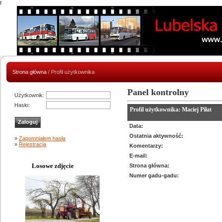
f
Strona główna
/ Profil użytkownika
Panel kontrolny
Użytkownik:
Hasło:
Profil użytkownika: Maciej Piłat
Data:
Ostatnia aktywność:
»
Zapomniałem hasła
»
Rejestracja
Komentarzy:
E-mail:
Losowe zdjęcie
Strona główna:
Numer gadu-gadu: