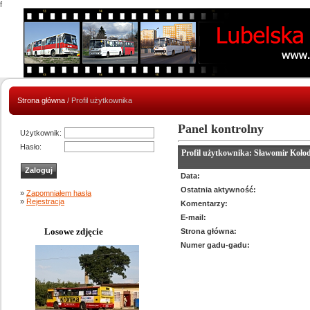
f
Strona główna
/ Profil użytkownika
Panel kontrolny
Użytkownik:
Hasło:
Profil użytkownika: Sławomir Kołod
Data:
Ostatnia aktywność:
»
Zapomniałem hasła
»
Rejestracja
Komentarzy:
E-mail:
Losowe zdjęcie
Strona główna:
Numer gadu-gadu: