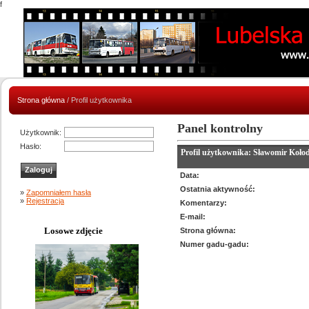
f
Strona główna
/ Profil użytkownika
Panel kontrolny
Użytkownik:
Hasło:
Profil użytkownika: Sławomir Kołod
Data:
Ostatnia aktywność:
»
Zapomniałem hasła
»
Rejestracja
Komentarzy:
E-mail:
Losowe zdjęcie
Strona główna:
Numer gadu-gadu: