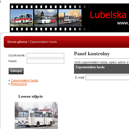
f
Strona główna
/ Zapomniałem hasła
Panel kontrolny
Użytkownik:
Hasło:
Jeśli zapomniałeś hasła, wpisz adres e-m
Zapomniałem hasła
E-mail:
»
Zapomniałem hasła
»
Rejestracja
Losowe zdjęcie