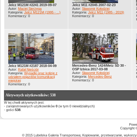
Jelcz M121M #2241 2019-09-07
Jelcz M11 #2045 2007-02-23
Autor:
Maciej Sierżęga
Autor:
Sławomir Kołodziej
Kategoria:
Jelcz M121M (1995 - ...)
Kategoria:
Jelcz M11 (1985 - 2019)
Komentarzy: 0
Komentarzy: 0
Mercedes-Benz 1424/Metz SD 30 -
Jelcz M121M #2187 2018-04-09
OSP Izbica 2017-03-08
Autor:
Rafał Nieściór
Autor:
Sławomir Kołodziej
Kategoria:
Wypadki oraz kolizje z
Kategoria:
Mercedes-Benz
udziałem pojazdów komunikacji
Komentarzy: 0
miejskiej
Komentarzy: 0
Aktywnych użytkowników: 538
W tej chwili aktywnych jest:
- zarejestrowanych użytkowników
0
(w tym 0 niewidzialnych)
- gości
538
.
Powe
Copyright
© 2015 Lubelska Galeria Transportowa; Kopiowanie, przetwarzanie, wykorzys