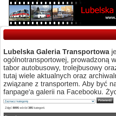
Lubelska Galeria Transportowa
je
ogólnotransportowej, prowadzoną w c
tabor autobusowy, trolejbusowy ora
tutaj wiele aktualnych oraz archiw
związane z transportem. Aby być n
fanpage'a galerii na Facebooku. Ży
Zdjęć
8895
wśród
385
kategorii.