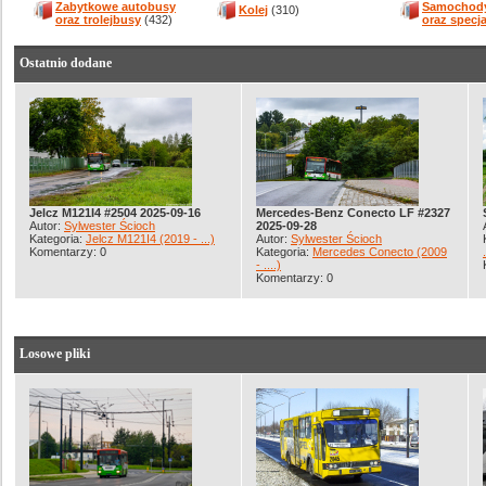
Zabytkowe autobusy
Samochody
Kolej
(310)
oraz trolejbusy
(432)
oraz specj
Ostatnio dodane
Jelcz M121I4 #2504 2025-09-16
Mercedes-Benz Conecto LF #2327
Autor:
Sylwester Ścioch
2025-09-28
Kategoria:
Jelcz M121I4 (2019 - ...)
Autor:
Sylwester Ścioch
Komentarzy: 0
Kategoria:
Mercedes Conecto (2009
- ....)
Komentarzy: 0
Losowe pliki