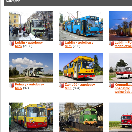
Kategorie
Lublin - autobusy
Lublin - trolejbusy
Lublin - P
MPK
(2160)
MPK
(793)
techniczne
Puławy - autobusy
Zamość - autobusy
Komunikacj
MZK
(47)
MZK
(394)
pozostałe
wojewódz