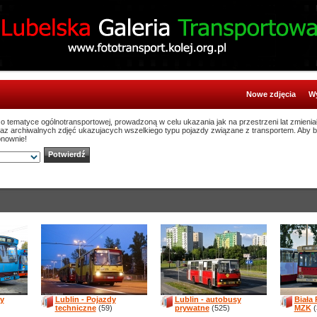
Nowe zdjęcia
Wy
ą o tematyce ogólnotransportowej, prowadzoną w celu ukazania jak na przestrzeni lat zmienia
oraz archiwalnych zdjęć ukazujacych wszelkiego typu pojazdy związane z transportem. Aby 
onownie!
sy
Lublin - Pojazdy
Lublin - autobusy
Biała
techniczne
(59)
prywatne
(525)
MZK
(