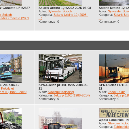
z Conecto LF #2327
Solaris Urbino 12 #2292 2025-06-08
Solaris Urbino 12 #
Autor:
Sylwester Ścioch
Autor:
Sylwester Ścio
r Ścioch
Kategoria:
Solaris Urbino 12 (2008 -
Kategoria:
Solaris Urb
edes Conecto (2009
...)
...)
Komentarzy: 0
Komentarzy: 0
36 2007-04-12
KPNA/Jelcz pr110E #795 2008-09-
KPNA/Jelcz PR110E 
 Kołodziej
21
22
z M11 (1985 - 2019)
Autor:
Sławomir Kołodziej
Autor:
Jacek Pudło
Kategoria:
Jelcz pr110E (1988-2014)
Kategoria:
Jelcz pr11
Komentarzy: 0
Komentarzy: 0
Opole Lubelskie - 
Autor:
Sławomir Kołod
Kategoria:
Tablice ki