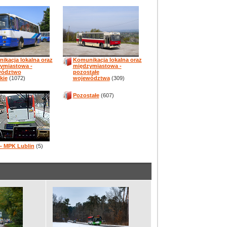
ikacja lokalna oraz
Komunikacja lokalna oraz
ymiastowa -
międzymiastowa -
wództwo
pozostałe
kie
(1072)
województwa
(309)
Pozostałe
(607)
 - MPK Lublin
(5)