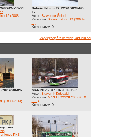
2296 2024-10-04
Solaris Urbino 12 #2294 2026-02-
ch
17
ino 12 (2008 -
Autor:
Sylwester Ścioch
Kategoria:
Solaris Urbino 12 (2008 -
...)
Komentarzy: 0
Więcej zdjęć z ostatniej aktualizacji
MAN NL263 #7104 2011-03-05
#762 2008-03-
Autor:
Sławomir Kołodziej
Kategoria:
MAN NL223/NL263 (2010
- ....)
0E (1988-2014)
Komentarzy: 0
Nałęczów
ziej
erunkowe PKS