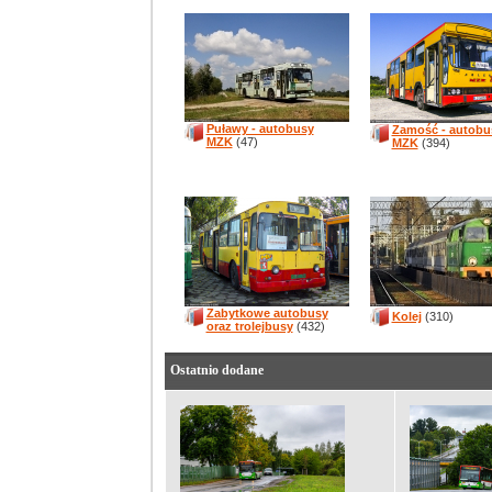
Puławy - autobusy
Zamość - autobu
MZK
(47)
MZK
(394)
Zabytkowe autobusy
Kolej
(310)
oraz trolejbusy
(432)
Ostatnio dodane