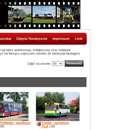
szukaj
Zdjęcia Tematycznie
Impressum
Linki
ł się tabor autobusowy, trolejbusowy oraz kolejowy
być na bieżąco zaprszam również do sledzenia fanpage'a
Zdjęć na stronie:
 Podlaska - autobusy
Chełm - autobusy
38)
CLA
(18)