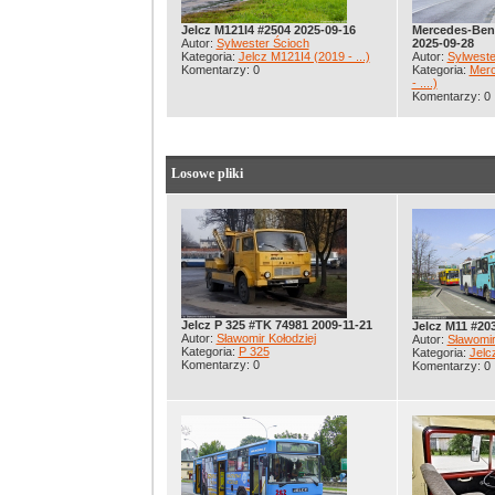
Jelcz M121I4 #2504 2025-09-16
Mercedes-Ben
Autor:
Sylwester Ścioch
2025-09-28
Kategoria:
Jelcz M121I4 (2019 - ...)
Autor:
Sylweste
Komentarzy: 0
Kategoria:
Merc
- ....)
Komentarzy: 0
Losowe pliki
Jelcz P 325 #TK 74981 2009-11-21
Jelcz M11 #20
Autor:
Sławomir Kołodziej
Autor:
Sławomir
Kategoria:
P 325
Kategoria:
Jelc
Komentarzy: 0
Komentarzy: 0