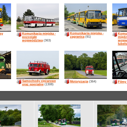
Komunikacja miejska -
sy
Komunikacja miejska -
Komun
zagranica
(91)
pozostałe
międz
województwa
(363)
woje
lubels
Samochody ciężarowe
Motoryzacja
(364)
Filmy
oraz specjalne
(1308)