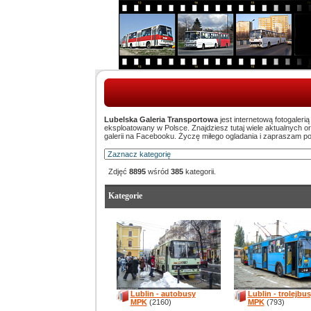
Lubelska Galeria Transportowa
jest internetową fotogaleri
eksploatowany w Polsce. Znajdziesz tutaj wiele aktualnych 
galerii na Facebooku. Życzę miłego ogladania i zapraszam p
Zdjęć
8895
wśród
385
kategorii.
Kategorie
Lublin - autobusy
Lublin - trolejbu
MPK
(2160)
MPK
(793)