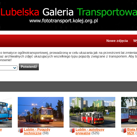
Nowe zdjęcia
Wy
ą o tematyce ogólnotransportowej, prowadzoną w celu ukazania jak na przestrzeni lat zmienia
oraz archiwalnych zdjęć ukazujacych wszelkiego typu pojazdy związane z transportem. Aby 
onownie!
sy
Lublin - Pojazdy
Lublin - autobusy
Biała
techniczne
(59)
prywatne
(525)
MZK
(