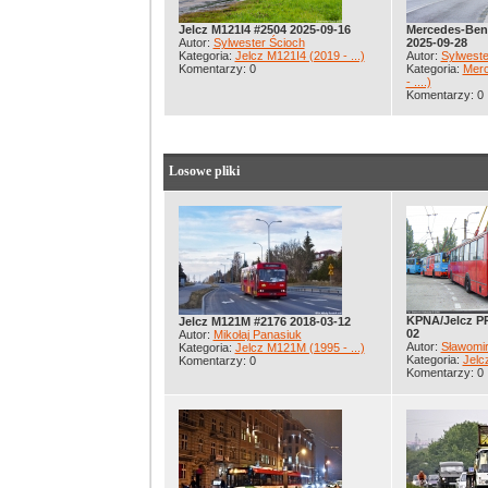
Jelcz M121I4 #2504 2025-09-16
Mercedes-Ben
Autor:
Sylwester Ścioch
2025-09-28
Kategoria:
Jelcz M121I4 (2019 - ...)
Autor:
Sylweste
Komentarzy: 0
Kategoria:
Merc
- ....)
Komentarzy: 0
Losowe pliki
KPNA/Jelcz PR
Jelcz M121M #2176 2018-03-12
02
Autor:
Mikołaj Panasiuk
Autor:
Sławomir
Kategoria:
Jelcz M121M (1995 - ...)
Kategoria:
Jelc
Komentarzy: 0
Komentarzy: 0