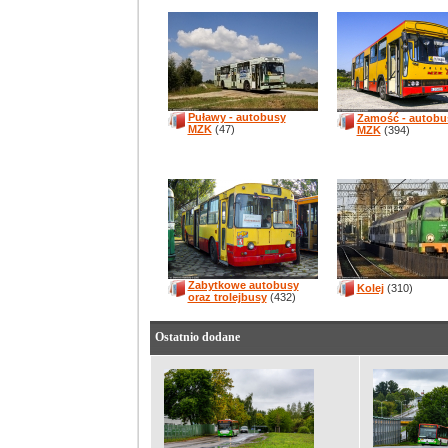
Puławy - autobusy
Zamość - autobu
MZK
(47)
MZK
(394)
Zabytkowe autobusy
Kolej
(310)
oraz trolejbusy
(432)
Ostatnio dodane