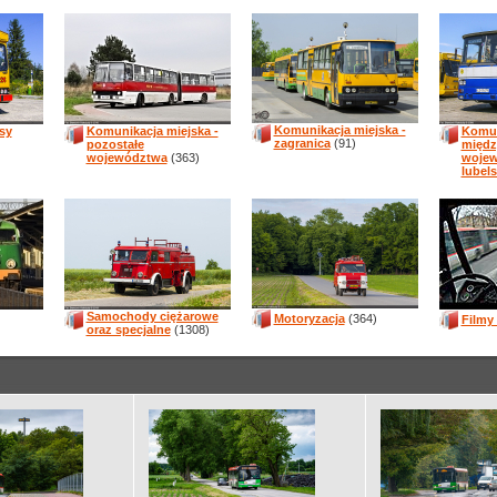
Komunikacja miejska -
sy
Komunikacja miejska -
Komun
zagranica
(91)
pozostałe
międz
województwa
(363)
woje
lubels
Samochody ciężarowe
Motoryzacja
(364)
Filmy
oraz specjalne
(1308)