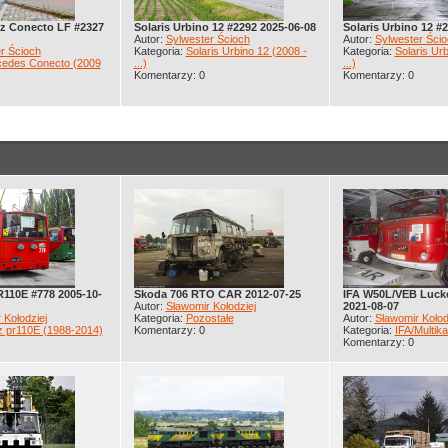
z Conecto LF #2327
Solaris Urbino 12 #2292 2025-06-08
Solaris Urbino 12 #
Autor:
Sylwester Ścioch
Autor:
Sylwester Ścio
r Ścioch
Kategoria:
Solaris Urbino 12 (2008 -
Kategoria:
Solaris Urb
edes Conecto (2009
...)
...)
Komentarzy: 0
Komentarzy: 0
110E #778 2005-10-
Skoda 706 RTO CAR 2012-07-25
IFA W50L/VEB Luck
Autor:
Sławomir Kołodziej
2021-08-07
 Kołodziej
Kategoria:
Pozostałe
Autor:
Sławomir Kołod
z pr110E (1988-2014)
Komentarzy: 0
Kategoria:
IFA/Multik
Komentarzy: 0