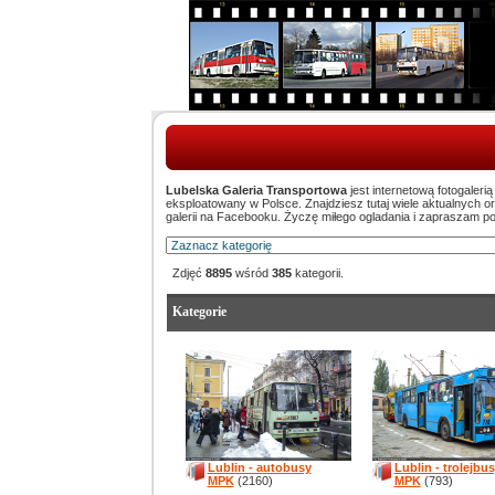
Lubelska Galeria Transportowa
jest internetową fotogaleri
eksploatowany w Polsce. Znajdziesz tutaj wiele aktualnych 
galerii na Facebooku. Życzę miłego ogladania i zapraszam p
Zdjęć
8895
wśród
385
kategorii.
Kategorie
Lublin - autobusy
Lublin - trolejbu
MPK
(2160)
MPK
(793)