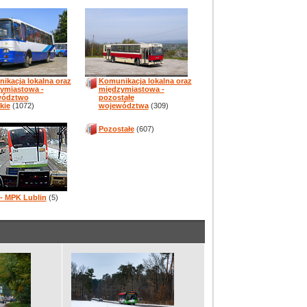
ikacja lokalna oraz
Komunikacja lokalna oraz
ymiastowa -
międzymiastowa -
wództwo
pozostałe
kie
(1072)
województwa
(309)
Pozostałe
(607)
 - MPK Lublin
(5)