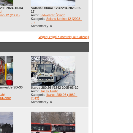
2296 2024-10-04
Solaris Urbino 12 #2294 2026-02-
ch
17
ino 12 (2008 -
Autor:
Sylwester Ścioch
Kategoria:
Solaris Urbino 12 (2008 -
...)
Komentarzy: 0
Więcej zdjęć z ostatniej aktualizacji
enwalde SD-30
Ikarus 280.26 #1842 2005-03-10
Autor:
Jacek Pudło
ziej
Kategoria:
Ikarus 280.26 (1982 -
ar/Robur
2012)
Komentarzy: 0