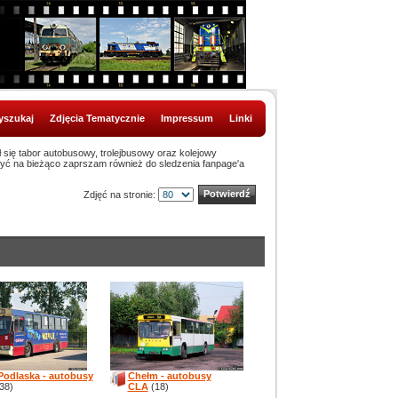
szukaj
Zdjęcia Tematycznie
Impressum
Linki
ł się tabor autobusowy, trolejbusowy oraz kolejowy
być na bieżąco zaprszam również do sledzenia fanpage'a
Zdjęć na stronie:
 Podlaska - autobusy
Chełm - autobusy
38)
CLA
(18)