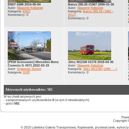
EN57-1686 2014-05-04
Ikarus 280.26 #1967 2006-01-30
Autor:
Sławomir Kołodziej
Autor:
Sławomir Kołodziej
Kategoria:
EN57
Kategoria:
Ikarus 280.26 (1982 -
Komentarzy: 0
2012)
Komentarzy: 0
[PKM Sosnowiec] Mercedes-Benz
Jelcz M121M #2176 2018-04-30
Conecto G #571 2022-02-19
Autor:
Sławomir Kołodziej
Autor:
Sylwester Ścioch
Kategoria:
Jelcz M121M (1995 - ...)
Kategoria:
GOP
Komentarzy: 0
Aktywnych użytkowników: 582
W tej chwili aktywnych jest:
- zarejestrowanych użytkowników
0
(w tym 0 niewidzialnych)
- gości
582
.
Powe
Copyright
© 2015 Lubelska Galeria Transportowa; Kopiowanie, przetwarzanie, wykorzys