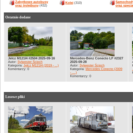
Zabytkowe autobusy
Samochody
Kolej
(310)
oraz trolejbusy
(432)
oraz specj
Ostatnio dodane
Jelcz M121I4 #2504 2025-09-16
Mercedes-Benz Conecto LF #2327
Autor:
Sylwester Ścioch
2025-09-28
Kategoria:
Jelcz M121I4 (2019 - ...)
Autor:
Sylwester Ścioch
Komentarzy: 0
Kategoria:
Mercedes Conecto (2009
- ....)
Komentarzy: 0
Losowe pliki