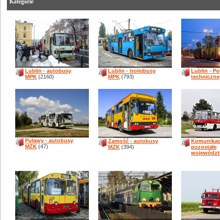
Kategorie
Lublin - autobusy
Lublin - trolejbusy
Lublin - P
MPK
(2160)
MPK
(793)
techniczne
Puławy - autobusy
Zamość - autobusy
Komunikacj
MZK
(47)
MZK
(394)
pozostałe
wojewódz