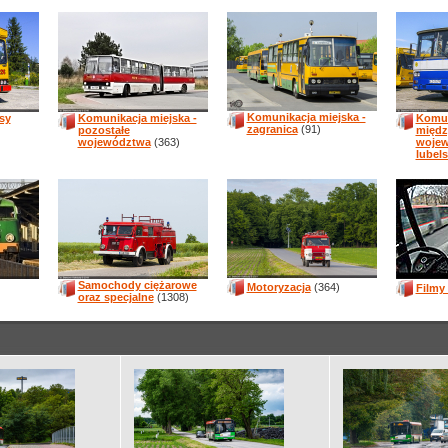
Komunikacja miejska -
sy
Komunikacja miejska -
Komun
zagranica
(91)
pozostałe
międz
województwa
(363)
woje
lubels
Samochody ciężarowe
Motoryzacja
(364)
Filmy
oraz specjalne
(1308)