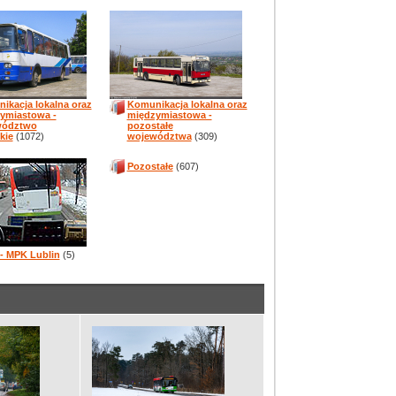
ikacja lokalna oraz
Komunikacja lokalna oraz
ymiastowa -
międzymiastowa -
wództwo
pozostałe
kie
(1072)
województwa
(309)
Pozostałe
(607)
 - MPK Lublin
(5)