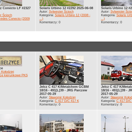
z Conecto LF #2327
Solaris Urbino 12 #2292 2025-06-08
Solaris Urbino 12 #
Autor:
Sylwester Ścioch
Autor:
Sylwester Ścio
r Ścioch
Kategoria:
Solaris Urbino 12 (2008 -
Kategoria:
Solaris Urb
edes Conecto (2009
...)
...)
Komentarzy: 0
Komentarzy: 0
ce
 Kołodziej
ice kierunkowe PKS
Jelcz C 417 K/Metalchem GCBM
Jelcz C 417 K/Met
18/16 - 491[L]39 - JRG Parczew
18/16 - 491[L]39 - 
2017-05-29
2017-05-29
Autor:
Sławomir Kołodziej
Autor:
Sławomir Kołod
Kategoria:
C 417 D/C 417 K
Kategoria:
C 417 D/C
Komentarzy: 0
Komentarzy: 0