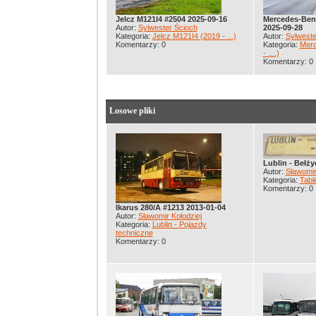
Jelcz M121I4 #2504 2025-09-16
Mercedes-Ben
Autor:
Sylwester Ścioch
2025-09-28
Kategoria:
Jelcz M121I4 (2019 - ...)
Autor:
Sylweste
Komentarzy: 0
Kategoria:
Merc
- ....)
Komentarzy: 0
Losowe pliki
Lublin - Bełży
Autor:
Sławomir
Kategoria:
Tabl
Komentarzy: 0
Ikarus 280/A #1213 2013-01-04
Autor:
Sławomir Kołodziej
Kategoria:
Lublin - Pojazdy
techniczne
Komentarzy: 0