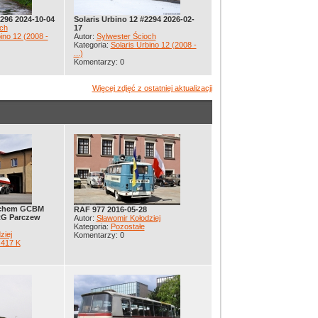
2296 2024-10-04
Solaris Urbino 12 #2294 2026-02-
ch
17
ino 12 (2008 -
Autor:
Sylwester Ścioch
Kategoria:
Solaris Urbino 12 (2008 -
...)
Komentarzy: 0
Więcej zdjęć z ostatniej aktualizacji
alchem GCBM
RAF 977 2016-05-28
JRG Parczew
Autor:
Sławomir Kołodziej
Kategoria:
Pozostałe
ziej
Komentarzy: 0
 417 K