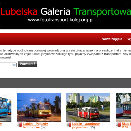
Nowe zdjęcia
Wy
ą o tematyce ogólnotransportowej, prowadzoną w celu ukazania jak na przestrzeni lat zmienia
oraz archiwalnych zdjęć ukazujacych wszelkiego typu pojazdy związane z transportem. Aby 
onownie!
sy
Lublin - Pojazdy
Lublin - autobusy
Biała
techniczne
(59)
prywatne
(525)
MZK
(