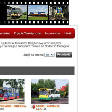
szukaj
Zdjęcia Tematycznie
Impressum
Linki
ł się tabor autobusowy, trolejbusowy oraz kolejowy
być na bieżąco zaprszam również do sledzenia fanpage'a
Zdjęć na stronie:
 Podlaska - autobusy
Chełm - autobusy
38)
CLA
(18)