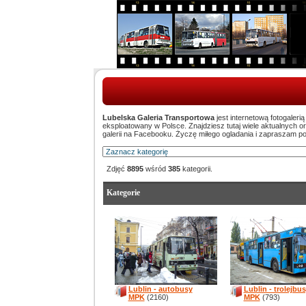
Lubelska Galeria Transportowa
jest internetową fotogaleri
eksploatowany w Polsce. Znajdziesz tutaj wiele aktualnych 
galerii na Facebooku. Życzę miłego ogladania i zapraszam p
Zdjęć
8895
wśród
385
kategorii.
Kategorie
Lublin - autobusy
Lublin - trolejbu
MPK
(2160)
MPK
(793)