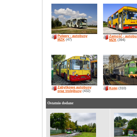
Puławy - autobusy
Zamość - autobu
MZK
(47)
MZK
(394)
Zabytkowe autobusy
Kolej
(310)
oraz trolejbusy
(432)
Ostatnio dodane