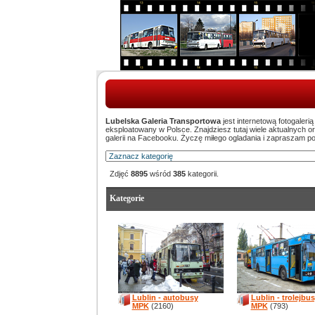
Lubelska Galeria Transportowa
jest internetową fotogaleri
eksploatowany w Polsce. Znajdziesz tutaj wiele aktualnych 
galerii na Facebooku. Życzę miłego ogladania i zapraszam p
Zdjęć
8895
wśród
385
kategorii.
Kategorie
Lublin - autobusy
Lublin - trolejbu
MPK
(2160)
MPK
(793)