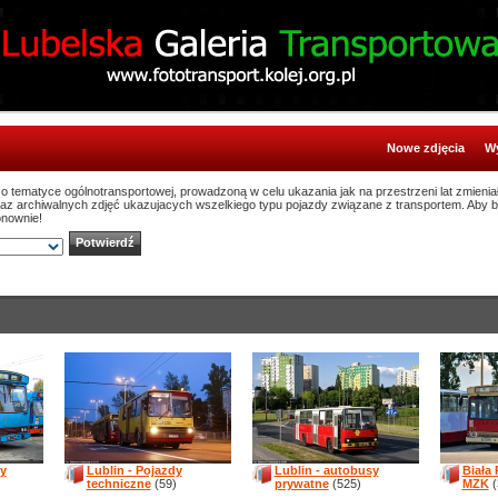
Nowe zdjęcia
Wy
ą o tematyce ogólnotransportowej, prowadzoną w celu ukazania jak na przestrzeni lat zmienia
oraz archiwalnych zdjęć ukazujacych wszelkiego typu pojazdy związane z transportem. Aby 
onownie!
sy
Lublin - Pojazdy
Lublin - autobusy
Biała
techniczne
(59)
prywatne
(525)
MZK
(