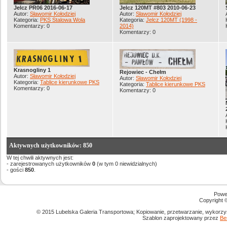
Jelcz PR06 2016-06-17
Jelcz 120MT #803 2010-06-23
Autor:
Sławomir Kołodziej
Autor:
Sławomir Kołodziej
Kategoria:
PKS Stalowa Wola
Kategoria:
Jelcz 120MT (1998 -
Komentarzy: 0
2014)
Komentarzy: 0
Krasnogliny 1
Rejowiec - Chełm
Autor:
Sławomir Kołodziej
Autor:
Sławomir Kołodziej
Kategoria:
Tablice kierunkowe PKS
Kategoria:
Tablice kierunkowe PKS
Komentarzy: 0
Komentarzy: 0
Aktywnych użytkowników: 850
W tej chwili aktywnych jest:
- zarejestrowanych użytkowników
0
(w tym 0 niewidzialnych)
- gości
850
.
Powe
Copyright
© 2015 Lubelska Galeria Transportowa; Kopiowanie, przetwarzanie, wykorzys
Szablon zaprojektowany przez
Be