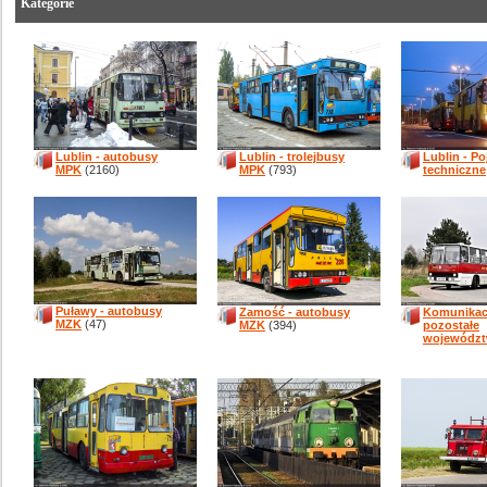
Kategorie
Lublin - autobusy
Lublin - trolejbusy
Lublin - P
MPK
(2160)
MPK
(793)
techniczne
Puławy - autobusy
Zamość - autobusy
Komunikacj
MZK
(47)
MZK
(394)
pozostałe
wojewódz