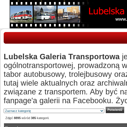
Lubelska Galeria Transportowa
je
ogólnotransportowej, prowadzoną w c
tabor autobusowy, trolejbusowy ora
tutaj wiele aktualnych oraz archiw
związane z transportem. Aby być n
fanpage'a galerii na Facebooku. Ży
Zdjęć
8895
wśród
385
kategorii.