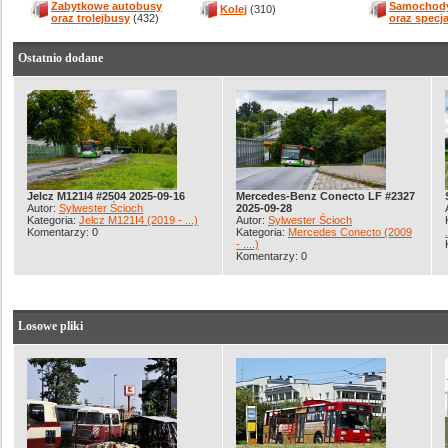
Zabytkowe autobusy
Samochody
Kolej
(310)
oraz trolejbusy
(432)
oraz specj
Ostatnio dodane
Jelcz M121I4 #2504 2025-09-16
Mercedes-Benz Conecto LF #2327
Autor:
Sylwester Ścioch
2025-09-28
Kategoria:
Jelcz M121I4 (2019 - ...)
Autor:
Sylwester Ścioch
Komentarzy: 0
Kategoria:
Mercedes Conecto (2009
- ....)
Komentarzy: 0
Losowe pliki