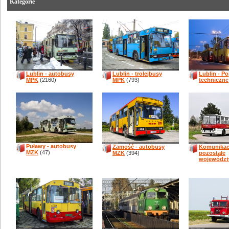
Kategorie
Lublin - autobusy
Lublin - trolejbusy
Lublin - P
MPK
(2160)
MPK
(793)
techniczne
Puławy - autobusy
Zamość - autobusy
Komunikacj
MZK
(47)
MZK
(394)
pozostałe
wojewódz