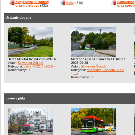
Zabytkowe autobusy
Samochody
Kolej
(310)
oraz trolejbusy
(432)
oraz specj
Ostatnio dodane
Jelcz M121I4 #2504 2025-09-16
Mercedes-Benz Conecto LF #2327
Autor:
Sylwester Ścioch
2025-09-28
Kategoria:
Jelcz M121I4 (2019 - ...)
Autor:
Sylwester Ścioch
Komentarzy: 0
Kategoria:
Mercedes Conecto (2009
- ....)
Komentarzy: 0
Losowe pliki