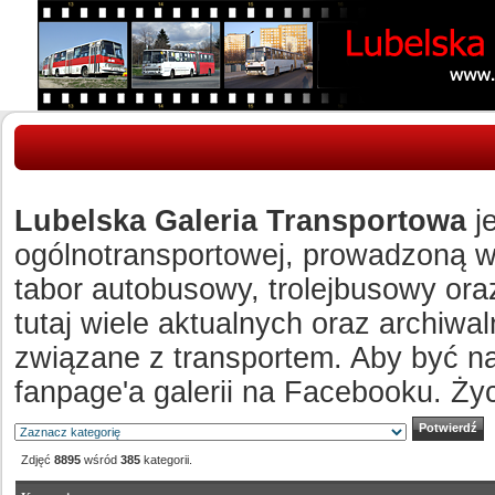
Lubelska Galeria Transportowa
je
ogólnotransportowej, prowadzoną w c
tabor autobusowy, trolejbusowy ora
tutaj wiele aktualnych oraz archiw
związane z transportem. Aby być n
fanpage'a galerii na Facebooku. Ży
Zdjęć
8895
wśród
385
kategorii.