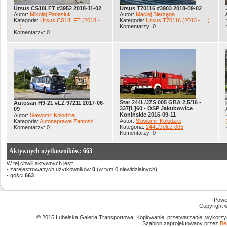
Ursus CS18LFT #3952 2018-11-02
Ursus T70116 #3903 2018-09-02
Autor:
Mikołaj Panasiuk
Autor:
Maciej Sierżęga
Kategoria:
Ursus CS18LFT (2018 -
Kategoria:
Ursus T70116 (2013 - ....)
....)
Komentarzy: 0
Komentarzy: 0
Star 244L/JZS 005 GBA 2,5/16 -
Autosan H9-21 #LZ 97211 2017-06-
337[L]60 - OSP Jakubowice
09
Konińskie 2016-09-11
Autor:
Sławomir Kołodziej
Autor:
Sławomir Kołodziej
Kategoria:
Autonaprawa Zamość
Kategoria:
244L/Jelcz 005
Komentarzy: 0
Komentarzy: 0
Aktywnych użytkowników: 663
W tej chwili aktywnych jest:
- zarejestrowanych użytkowników
0
(w tym 0 niewidzialnych)
- gości
663
.
Powe
Copyright
© 2015 Lubelska Galeria Transportowa; Kopiowanie, przetwarzanie, wykorzys
Szablon zaprojektowany przez
Be