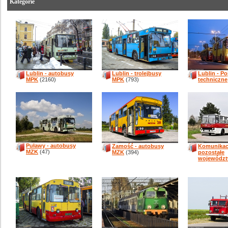
Kategorie
Lublin - autobusy
Lublin - trolejbusy
Lublin - P
MPK
(2160)
MPK
(793)
techniczne
Puławy - autobusy
Zamość - autobusy
Komunikacj
MZK
(47)
MZK
(394)
pozostałe
wojewódz