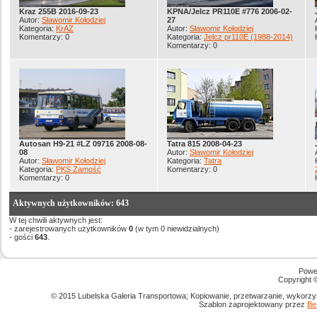
Kraz 255B 2016-09-23
KPNA/Jelcz PR110E #776 2006-02-
Autor:
Sławomir Kołodziej
27
Kategoria:
KrAZ
Autor:
Sławomir Kołodziej
Komentarzy: 0
Kategoria:
Jelcz pr110E (1988-2014)
Komentarzy: 0
Autosan H9-21 #LZ 09716 2008-08-
Tatra 815 2008-04-23
08
Autor:
Sławomir Kołodziej
Autor:
Sławomir Kołodziej
Kategoria:
Tatra
Kategoria:
PKS Zamość
Komentarzy: 0
Komentarzy: 0
Aktywnych użytkowników: 643
W tej chwili aktywnych jest:
- zarejestrowanych użytkowników
0
(w tym 0 niewidzialnych)
- gości
643
.
Powe
Copyright
© 2015 Lubelska Galeria Transportowa; Kopiowanie, przetwarzanie, wykorzys
Szablon zaprojektowany przez
Be