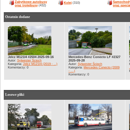
Zabytkowe autobusy
Samochody
Kolej
(310)
oraz trolejbusy
(432)
oraz specj
Ostatnio dodane
Jelcz M121I4 #2504 2025-09-16
Mercedes-Benz Conecto LF #2327
Autor:
Sylwester Ścioch
2025-09-28
Kategoria:
Jelcz M121I4 (2019 - ...)
Autor:
Sylwester Ścioch
Komentarzy: 0
Kategoria:
Mercedes Conecto (2009
- ....)
Komentarzy: 0
Losowe pliki