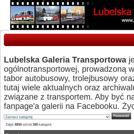
Lubelska Galeria Transportowa
je
ogólnotransportowej, prowadzoną w c
tabor autobusowy, trolejbusowy ora
tutaj wiele aktualnych oraz archiw
związane z transportem. Aby być n
fanpage'a galerii na Facebooku. Ży
Zdjęć
8895
wśród
385
kategorii.