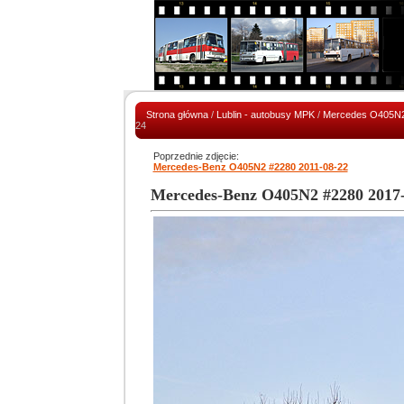
Strona główna
/
Lublin - autobusy MPK
/
Mercedes O405N2 (
24
Poprzednie zdjęcie:
Mercedes-Benz O405N2 #2280 2011-08-22
Mercedes-Benz O405N2 #2280 2017-