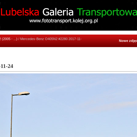
2005 - ...)
/ Mercedes-Benz O405N2 #2280 2017-11-
Nowe zdjęc
11-24