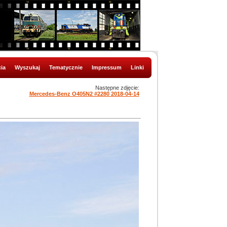
ia
Wyszukaj
Tematycznie
Impressum
Linki
Następne zdjęcie:
Mercedes-Benz O405N2 #2280 2018-04-14