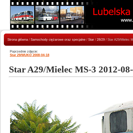
Strona główna
/
Samochody ciężarowe oraz specjalne
/
Star
/
28/29
/ Star A29/Mielec 
Poprzednie zdjęcie:
Star 29/WUKO 2008-04-18
Star A29/Mielec MS-3 2012-08